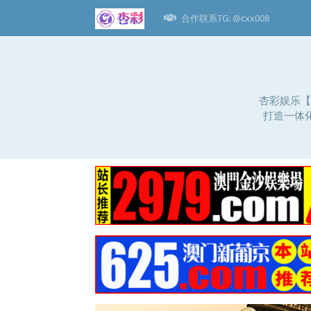
合作联系TG: @cxx008
杏彩娱乐【h
打造一体