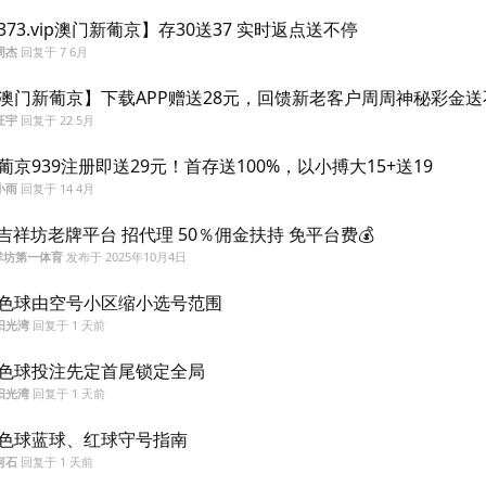
373.vip澳门新葡京】存30送37 实时返点送不停
周杰
回复于
7 6月
澳门新葡京】下载APP赠送28元，回馈新老客户周周神秘彩金送
汪宇
回复于
22 5月
葡京939注册即送29元！首存送100%，以小搏大15+送19
小雨
回复于
14 4月
‍吉祥坊老牌平台 招代理 50％佣金扶持 免平台费💰
祥坊第一体育
发布于
2025年10月4日
色球由空号小区缩小选号范围
阳光湾
回复于
1 天前
色球投注先定首尾锁定全局
阳光湾
回复于
1 天前
色球蓝球、红球守号指南
河石
回复于
1 天前