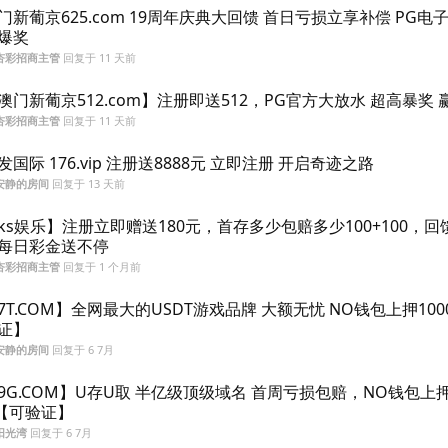
门新葡京625.com 19周年庆典大回馈 首日亏损立享补偿 PG电子
爆奖
杏彩招商主管
回复于
11 天前
澳门新葡京512.com】注册即送512，PG官方大放水 超高暴奖 
杏彩招商主管
回复于
11 天前
发国际 176.vip 注册送8888元 立即注册 开启奇迹之路
安静的房间
回复于
13 天前
ks娱乐】注册立即赠送180元，首存多少包赔多少100+100，
每日彩金送不停
杏彩招商主管
回复于
1 个月前
7T.COM】全网最大的USDT游戏品牌 大额无忧 NO钱包上押10
证】
安静的房间
回复于
6 7月
9G.COM】U存U取 半亿级顶级域名 首周亏损包赔，NO钱包上押
【可验证】
阳光湾
回复于
6 7月