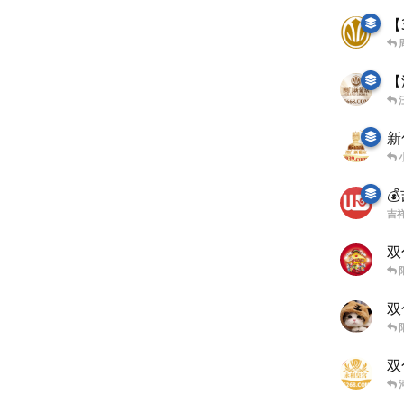
【
【
新

吉
双
双
双