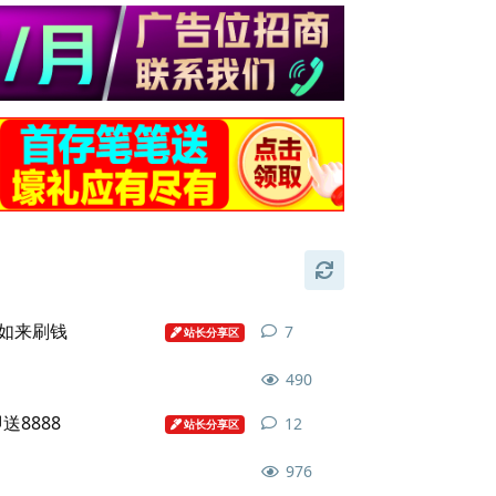
不如来刷钱
7
7
条回复
站长分享区
490
送8888
12
12
条回复
站长分享区
976