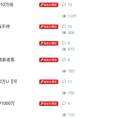
10万倍
13
13
条回复
站长分享区
1.0千
赢不停
10
10
条回复
站长分享区
906
9
9
条回复
站长分享区
672
回馈新老客
8
8
条回复
站长分享区
765
00万U【可
11
11
条回复
站长分享区
756
1000万
6
6
条回复
站长分享区
710