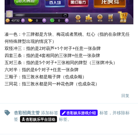
凑一色：十三牌都是方块、梅花或者黑桃、红心（指的在杂牌无任
何特殊牌型出现的情况下）
双怪冲三：指的是2对葫芦+1个对子+任意一张杂牌
四套三条：指的是4套相同的三张牌+任意一张杂牌
五对三条：指的是5个对子+三张相同的牌型（三张牌冲头）
六对半：指的是6个对子+任意一张杂牌
三顺子：指三敦水都是顺子牌（也成杂顺）
三同花：指三敦水都是同一种花色牌（也成杂花）
回复
杏彩招商主管
添加标签
标签
，并移除标
杏彩娱乐游戏介绍
签
标签
。
杏彩娱乐平台活动