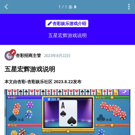
1
/
1
条
杏彩娱乐游戏介绍
五星宏辉游戏说明
杏彩招商主管
2023年8月22日
五星宏辉游戏说明
本文由杏彩-杏彩娱乐社区 2023.8.22发布