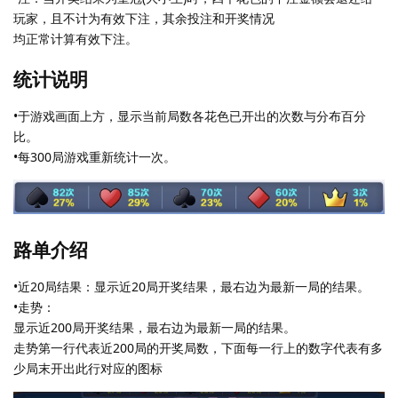
玩家，且不计为有效下注，其余投注和开奖情况
均正常计算有效下注。
统计说明
•于游戏画面上方，显示当前局数各花色已开出的次数与分布百分
比。
•每300局游戏重新统计一次。
路单介绍
•近20局结果：显示近20局开奖结果，最右边为最新一局的结果。
•走势：
显示近200局开奖结果，最右边为最新一局的结果。
走势第一行代表近200局的开奖局数，下面每一行上的数字代表有多
少局末开出此行对应的图标