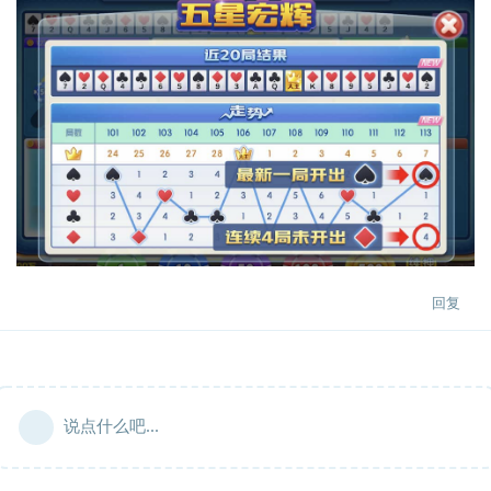
回复
说点什么吧...