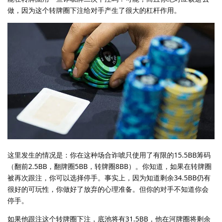
做，因为这个转牌圈下注给对手产生了很大的杠杆作用。
这里发生的情况是：你在这种场合诈唬只使用了有限的15.5BB筹码
（翻前2.5BB，翻牌圈5BB，转牌圈8BB）。你知道，如果在转牌圈
被再次跟注，你可以选择停手。事实上，因为知道剩余34.5BB仍有
很好的可玩性，你做好了放弃的心理准备。但你的对手不知道你会
停手。
如果他跟注这个转牌圈下注，底池将有31.5BB，他在河牌圈将剩余