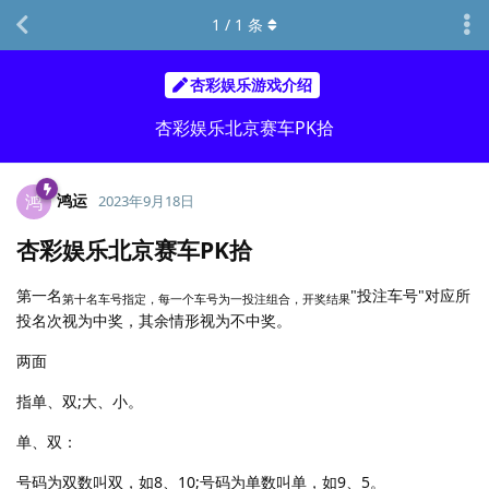
1
/
1
条
杏彩娱乐游戏介绍
杏彩娱乐北京赛车PK拾
鸿运
鸿
2023年9月18日
杏彩娱乐北京赛车PK拾
第一名
"投注车号"对应所
第十名车号指定，每一个车号为一投注组合，开奖结果
投名次视为中奖，其余情形视为不中奖。
两面
指单、双;大、小。
单、双：
号码为双数叫双，如8、10;号码为单数叫单，如9、5。