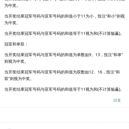
为中奖。
当开奖结果冠军号码与亚军号码的和值小于11为小，投注“和小”则视
为中奖。
当开奖结果冠军号码与亚军号码的和值等于11视为和(不计算输赢)。
冠亚和单双：
当开奖结果冠军号码与亚军号码的和值为单数如9、13，投注“和单”
则视为中奖。
当开奖结果冠军号码与亚军号码的和值为双数如12、16，投注“和
双”则视为中奖。
当开奖结果冠军号码与亚军号码的和值等于11视为和(不计算输赢)。
回复