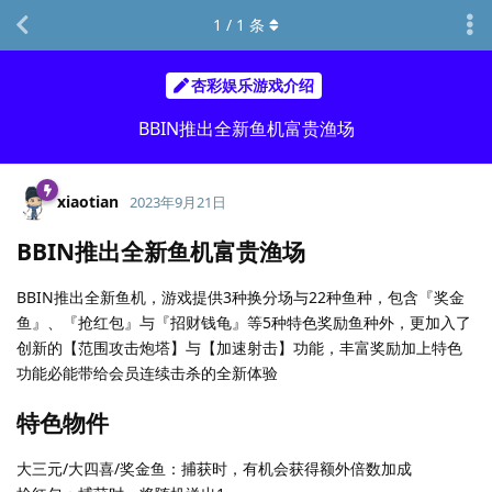
1
/
1
条
杏彩娱乐游戏介绍
BBIN推出全新鱼机富贵渔场
xiaotian
2023年9月21日
BBIN推出全新鱼机富贵渔场
BBIN推出全新鱼机，游戏提供3种换分场与22种鱼种，包含『奖金
鱼』、『抢红包』与『招财钱龟』等5种特色奖励鱼种外，更加入了
创新的【范围攻击炮塔】与【加速射击】功能，丰富奖励加上特色
功能必能带给会员连续击杀的全新体验
特色物件​
大三元/大四喜/奖金鱼：捕获时，有机会获得额外倍数加成