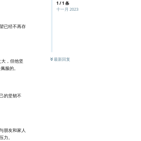
1
/
1
条
十一月 2023
望已经不再存
最新回复
之大，但他坚
人佩服的。
己的坚韧不
与朋友和家人
压力。