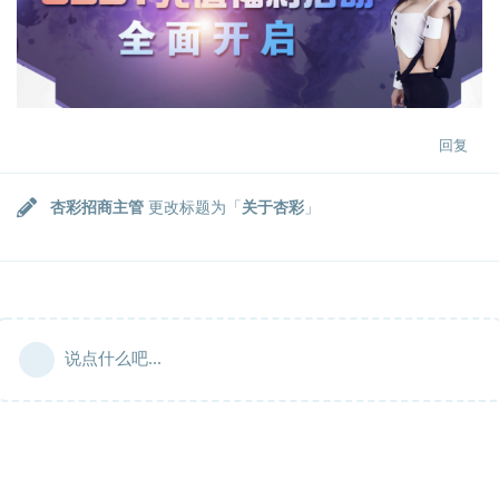
回复
杏彩招商主管
更改标题为「
关于杏彩
」
说点什么吧...