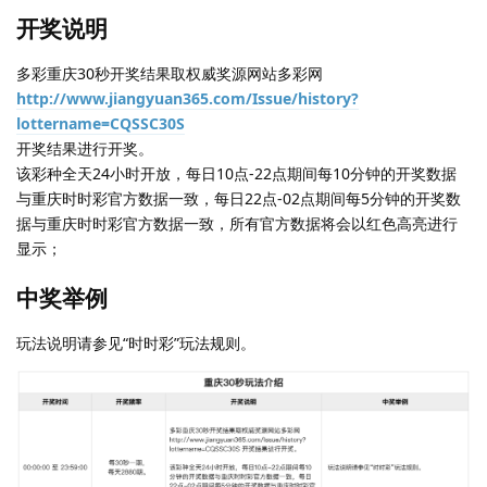
开奖说明
多彩重庆30秒开奖结果取权威奖源网站多彩网
http://www.jiangyuan365.com/Issue/history?
lottername=CQSSC30S
开奖结果进行开奖。
该彩种全天24小时开放，每日10点-22点期间每10分钟的开奖数据
与重庆时时彩官方数据一致，每日22点-02点期间每5分钟的开奖数
据与重庆时时彩官方数据一致，所有官方数据将会以红色高亮进行
显示；
中奖举例
玩法说明请参见“时时彩”玩法规则。