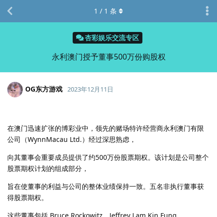
1
/
1
条
杏彩娱乐交流专区
永利澳门授予董事500万份购股权
OG东方游戏
2023年12月11日
在澳门迅速扩张的博彩业中，领先的赌场特许经营商永利澳门有限
公司（WynnMacau Ltd.）经过深思熟虑，
向其董事会重要成员提供了约500万份股票期权。该计划是公司整个
股票期权计划的组成部分，
旨在使董事的利益与公司的整体业绩保持一致。五名非执行董事获
得股票期权。
这些董事包括 Bruce Rockowitz、Jeffrey Lam Kin Fung、