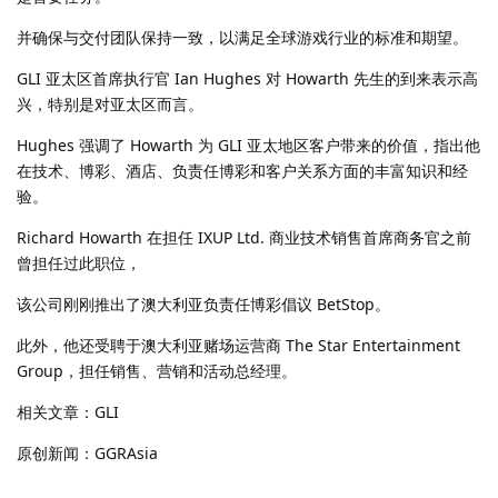
并确保与交付团队保持一致，以满足全球游戏行业的标准和期望。
GLI 亚太区首席执行官 Ian Hughes 对 Howarth 先生的到来表示高
兴，特别是对亚太区而言。
Hughes 强调了 Howarth 为 GLI 亚太地区客户带来的价值，指出他
在技术、博彩、酒店、负责任博彩和客户关系方面的丰富知识和经
验。
Richard Howarth 在担任 IXUP Ltd. 商业技术销售首席商务官之前
曾担任过此职位，
该公司刚刚推出了澳大利亚负责任博彩倡议 BetStop。
此外，他还受聘于澳大利亚赌场运营商 The Star Entertainment
Group，担任销售、营销和活动总经理。
相关文章：GLI
原创新闻：GGRAsia