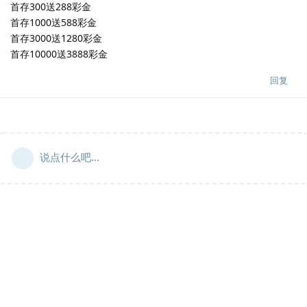
首存300送288彩金
首存1000送588彩金
首存3000送1280彩金
首存10000送3888彩金
回复
说点什么吧...