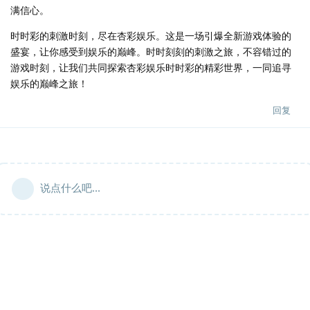
满信心。
时时彩的刺激时刻，尽在杏彩娱乐。这是一场引爆全新游戏体验的
盛宴，让你感受到娱乐的巅峰。时时刻刻的刺激之旅，不容错过的
游戏时刻，让我们共同探索杏彩娱乐时时彩的精彩世界，一同追寻
娱乐的巅峰之旅！
回复
说点什么吧...