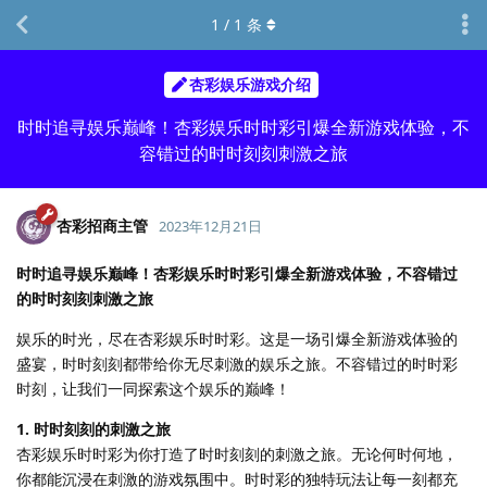
1
/
1
条
杏彩娱乐游戏介绍
时时追寻娱乐巅峰！杏彩娱乐时时彩引爆全新游戏体验，不
容错过的时时刻刻刺激之旅
杏彩招商主管
2023年12月21日
时时追寻娱乐巅峰！杏彩娱乐时时彩引爆全新游戏体验，不容错过
的时时刻刻刺激之旅
娱乐的时光，尽在杏彩娱乐时时彩。这是一场引爆全新游戏体验的
盛宴，时时刻刻都带给你无尽刺激的娱乐之旅。不容错过的时时彩
时刻，让我们一同探索这个娱乐的巅峰！
1. 时时刻刻的刺激之旅
杏彩娱乐时时彩为你打造了时时刻刻的刺激之旅。无论何时何地，
你都能沉浸在刺激的游戏氛围中。时时彩的独特玩法让每一刻都充