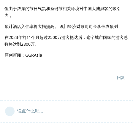
但由于浓厚的节日气氛和圣诞节相关环境对中国大陆游客的吸引
力，
预计酒店入住率将大幅提高。 澳门经济财政司司长李伟农预测，
在2023年前11个月超过2500万游客抵达后，这个城市国家的游客总
数将达到2800万。
原创新闻：GGRAsia
回复
说点什么吧...