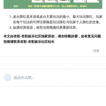
桌台限红是本游戏桌台主要玩法的最小、最大玩法限红。玩家
在每个玩法的可押注限额是玩法限红与玩家个人限红的交集。
如遇结算错误，按照当期视频结果重新结算。
本文由杏彩-杏彩娱乐社区独家原创，请勿转载抄袭，如有意见问题
投稿请联系杏彩-杏彩娱乐社区站长
回复
说点什么吧...