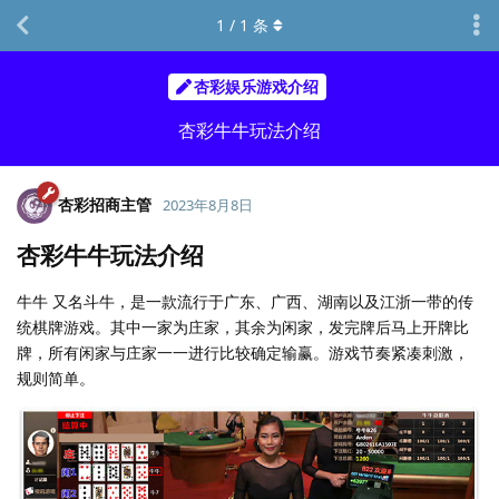
1
/
1
条
杏彩娱乐游戏介绍
杏彩牛牛玩法介绍
杏彩招商主管
2023年8月8日
杏彩牛牛玩法介绍
牛牛 又名斗牛，是一款流行于广东、广西、湖南以及江浙一带的传
统棋牌游戏。其中一家为庄家，其余为闲家，发完牌后马上开牌比
牌，所有闲家与庄家一一进行比较确定输赢。游戏节奏紧凑刺激，
规则简单。