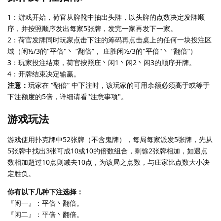
1：游戏开始，荷官从牌靴中抽出头牌，以头牌的点数决定发牌顺
序，并按照顺序发出每家5张牌，发完一家再发下一家。
2：荷官发牌同时玩家点击下注的筹码再点击桌上的任何一块投注区
域（闲½/3的"平倍"丶 “翻倍”， 庄胜闲½/3的"平倍"丶 “翻倍”）
3：玩家投注结束，荷官按照庄丶闲1丶闲2丶闲3的顺序开牌。
4：开牌结束决定输赢。
注意：
玩家在 “翻倍” 中下注时，该玩家的可用余额必须高于或等于
下注额度的5倍，详细请看"注意事项"。
游戏玩法
游戏使用扑克牌中52张牌（不含鬼牌），每局每家派发5张牌，先从
5张牌中找出3张可成10或10的倍数组合，剩馀2张牌相加，如遇点
数相加超过10点则减去10点，为该局之点数，与庄家比点数大小决
定胜负。
你有以下几种下注选择：
『闲一』：平倍丶翻倍。
『闲二』：平倍丶翻倍。