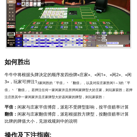
如何胜出
牛牛中将根据头牌决定的顺序发四份牌«庄家»、«闲1»、«闲2»、«闲
3»，玩家可押注1
3家闲胜的「平倍」丶「翻倍」，以及对应庄家胜闲1～3的「平
倍」丶「翻倍」。若押注任何一家闲家并且所押闲家牌型大於庄家，则玩家获胜；若押
注庄胜其中一家闲家并且庄家牌型大於该闲家的牌型，则玩家获胜：
平倍：
闲家与庄家平倍博弈，派彩不受牌型影响，按平倍赔率计算
翻倍：
闲家与庄家翻倍博弈，派彩根据胜方牌型，按翻倍赔率计算
比牌的牌值大小，见游戏规则中的说明
操作及下注指南: