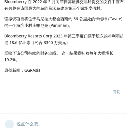
Bloomberry 在 2022 年 5 月向菲律宾证券交易所提交的文件中宣布
有兴趣在该国最大的岛屿吕宋岛建造第三个赌场度假村。
该拟议项目将位于马尼拉大都会西南约 66 公里处的卡维特 (Cavite)
的一个海滨小村庄帕尼曼 (Paniman)。
Bloomberry Resorts Corp 2023 年第三季度归属于股东的净利润超
过 18.6 亿比索（约合 3340 万美元），
反映了该公司持续的财务业绩。 这一结果意味着每年大幅增长
19.2%。
原创新闻：GGRAsia
回复
说点什么吧...