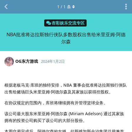
1
/
1
条
杏彩娱乐交流专区
NBA批准将达拉斯独行侠队多数股权出售给米里亚姆·阿德
尔森
OG东方游戏
2024年1月2日
根据老板马克·库班的独特安排，NBA 董事会批准将达拉斯独行侠队
出售给赌场巨头米里亚姆·阿德尔森及其家族以获得控股权。
在协议规定的范围内，库班将继续拥有并管理篮球业务。
该公司最大股东米里亚姆·阿德尔森 (Miriam Adelson) 通过其家族
拥有的投资公司购买了该公司的大部分股份。
本周交易完成后，阿德尔森的女婿、拉斯维加斯金沙集团总裁兼首