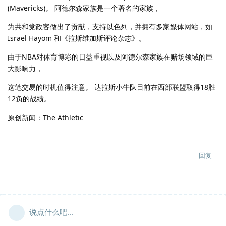
(Mavericks)。 阿德尔森家族是一个著名的家族，
为共和党政客做出了贡献，支持以色列，并拥有多家媒体网站，如
Israel Hayom 和《拉斯维加斯评论杂志》。
由于NBA对体育博彩的日益重视以及阿德尔森家族在赌场领域的巨
大影响力，
这笔交易的时机值得注意。 达拉斯小牛队目前在西部联盟取得18胜
12负的战绩。
原创新闻：The Athletic
回复
说点什么吧...