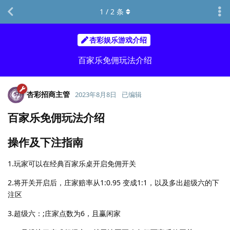
1
/
2
条
杏彩娱乐游戏介绍
百家乐免佣玩法介绍
杏彩招商主管
2023年8月8日
已编辑
百家乐免佣玩法介绍
操作及下注指南
1.玩家可以在经典百家乐桌开启免佣开关
2.将开关开启后，庄家赔率从1:0.95 变成1:1，以及多出超级六的下
注区
3.超级六：;庄家点数为6，且赢闲家