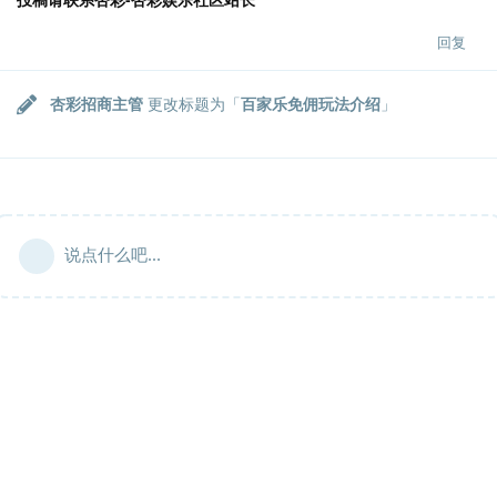
回复
杏彩招商主管
更改标题为「
百家乐免佣玩法介绍
」
说点什么吧...