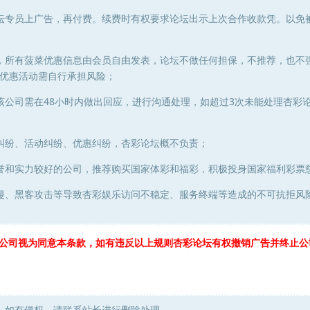
坛专员上广告，再付费。续费时有权要求论坛出示上次合作收款凭。以免
，所有菠菜优惠信息由会员自由发表，论坛不做任何担保，不推荐，也不
优惠活动需自行承担风险；
该公司需在48小时内做出回应，进行沟通处理，如超过3次未能处理杏彩
纠纷、活动纠纷、优惠纠纷，杏彩论坛概不负责；
誉和实力较好的公司，推荐购买国家体彩和福彩，积极投身国家福利彩票慈
侵、黑客攻击等导致杏彩娱乐访问不稳定、服务终端等造成的不可抗拒风
公司视为同意本条款，如有违反以上规则杏彩论坛有权撤销广告并终止公
，如有侵权，请联系站长进行删除处理。