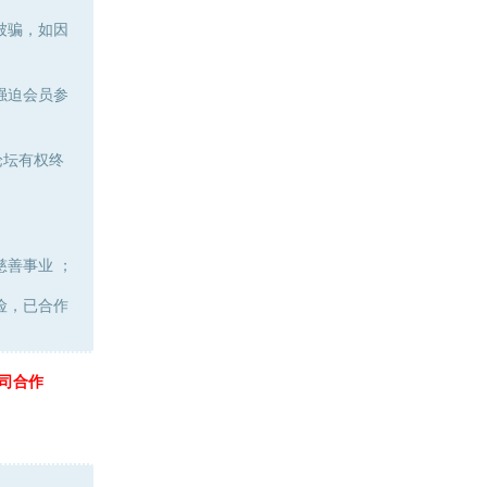
被骗，如因
强迫会员参
论坛有权终
善事业 ；
险，已合作
司合作