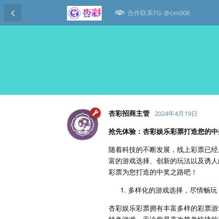
合作联系TG: @cxx008
杏彩招商主管
2024年4月19日
抢先体验：杏彩娱乐彩票打造您的中
随着科技的不断发展，线上彩票已经
富的游戏选择、创新的玩法以及诱人
彩票为您打造的中奖之路吧！
多样化的游戏选择，尽情畅玩
杏彩娱乐彩票拥有丰富多样的彩票游