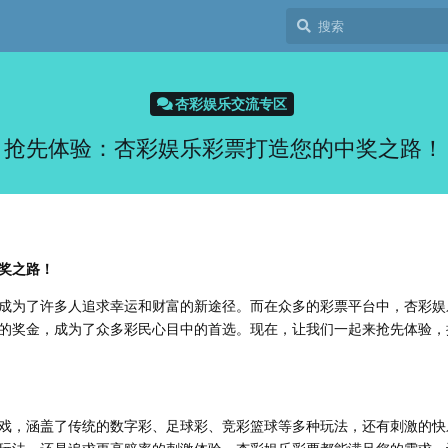
杏彩娱乐交流专区
抢先体验：杏彩娱乐彩票打造您的中奖之路！
奖之路！
成为了许多人追求幸运和财富的新途径。而在众多的彩票平台中，杏彩娱
的奖金，成为了众多彩民心目中的首选。现在，让我们一起来抢先体验，
戏，涵盖了传统的数字彩、足球彩、竞彩篮球等多种玩法，还有刺激的快乐