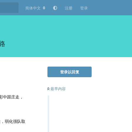
简体中文
注册
登录
路
登录以回复
最早内容
彩中跟庄走，
胜，弱化强队取