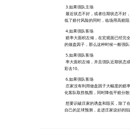
​ 3.如果强队主场
​ 最近状态不好，或者往期状态不
低了赔付风险的同时，临场用高赔阻
​ 4.如果强队客场
​ 赔率大面积左倾，在宏观面已经
的做盘因子，那么这种时候一般强队
​ 5.如果强队客场
​ 率大面积左倾，并且强队近期状
彩去10。
​ 6.如果强队客场
​ 庄家没有利用做盘因子大幅度的
化客队取胜氛围，同时降低平赔分散
​ 想要识破庄家的诱盘和阻买，除
自己的足球预测，走进庄家设好的陷