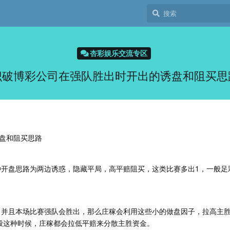
杏彩娱乐交流专区
识破博彩公司在强队胜出时开出的诱盘和阻买思
盘和阻买思路
这种开盘思路为两边诱惑，隐藏平局，高平赔阻买，这类比赛多出1，一般足
好，并且本场比赛强队会胜出，那么庄稼会利用这些小的做盘因子，拉高主
般这种时候，庄稼都会拉低平赔来分散主胜资金。