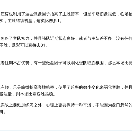
好，庄稼也利用了这些做盘因子抬高了主胜赔率，但是平赔初盘很低，临场
买，主胜继续诱盘，这类比赛多1。
完全忽略了客队实力，并且强队近期状态良好，或者与主队差不多，没有任
不胜，足彩可以直接去31。
态或者往期不占优势，有一些做盘因子可以弱化强队取胜氛围，那么本场比赛
赔率左倾，只是略微抬高客胜赔率，使用了赔率的微小变化来弱化客胜，并
投注量，则本场比赛客胜很稳。
了在实战上要勤加练习之外，心理上更要保持一种平淡，不能因为盘口忽然
阱。