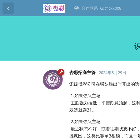
合作联系TG: @cxx008
杏彩招商主管
2024年8月29日
识破博彩公司在强队胜出时开出的诱
​ 1.如果强队主场
​ 主胜强力拉低，平赔刻意顶起，
双选就选31。
​ 2.如果强队主场
​ 最近状态不好，或者往期状态不
胜氛围，这类比赛单3很稳，而且一