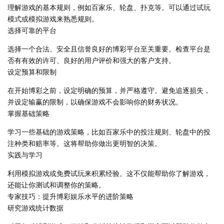
理解游戏的基本规则，例如百家乐、轮盘、扑克等。可以通过试玩
模式或模拟游戏来熟悉规则。
选择可靠的平台
选择一个合法、安全且信誉良好的博彩平台至关重要。检查平台是
否有有效的许可、良好的用户评价和强大的客户支持。
设定预算和限制
在开始博彩之前，设定明确的预算，并严格遵守。避免追逐损失，
并设定输赢的限制，以确保游戏不会影响你的财务状况。
掌握基础策略
学习一些基础的游戏策略，比如百家乐中的投注规则、轮盘中的投
注种类和赔率等。这将帮助你做出更明智的决策。
实践与学习
利用模拟游戏或免费试玩来积累经验。这不仅能帮助你了解游戏，
还能让你测试和调整你的策略。
专家技巧：提升博彩娱乐水平的进阶策略
研究游戏统计数据