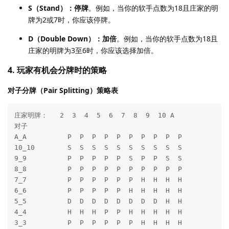
S（Stand）：停牌
。例如，当你的软手点数为18且庄家的明
牌为2或7时，你应该停牌。
D（Double Down）：加倍
。例如，当你的软手点数为18且
庄家的明牌为3至6时，你应该选择加倍。
4. 玩家有机会分牌时的策略
对子分牌（Pair Splitting）策略表
庄家明牌：   2  3  4  5  6  7  8  9  10 A

对子

A_A          P  P  P  P  P  P  P  P  P  P

10_10        S  S  S  S  S  S  S  S  S  S

9_9          P  P  P  P  P  S  P  P  S  S

8_8          P  P  P  P  P  P  P  P  P  P

7_7          P  P  P  P  P  P  H  H  H  H

6_6          P  P  P  P  P  H  H  H  H  H

5_5          D  D  D  D  D  D  D  D  H  H

4_4          H  H  H  P  P  H  H  H  H  H

3_3          P  P  P  P  P  P  H  H  H  H
