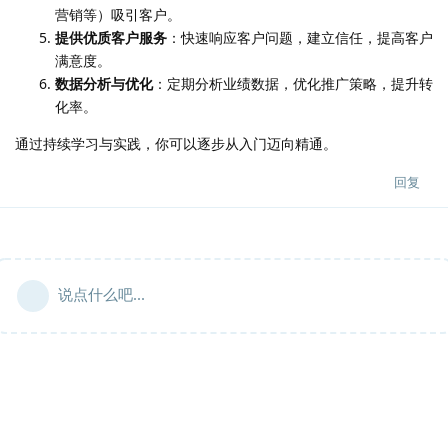
营销等）吸引客户。
提供优质客户服务
：快速响应客户问题，建立信任，提高客户
满意度。
数据分析与优化
：定期分析业绩数据，优化推广策略，提升转
化率。
通过持续学习与实践，你可以逐步从入门迈向精通。
回复
说点什么吧...