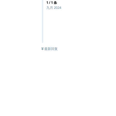
1
/
1
条
九月 2024
最新回复
回复