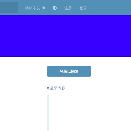
简体中文
注册
登录
登录以回复
最早内容