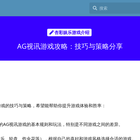
杏彩娱乐游戏介绍
AG视讯游戏攻略：技巧与策略分享
游戏的技巧与策略，希望能帮助你提升游戏体验和胜率：
的AG视讯游戏的基本规则和玩法，特别是不同游戏之间的差异。
家乐、轮盘、炸金花等），根据自己的喜好和游戏风格选择合适的游戏。