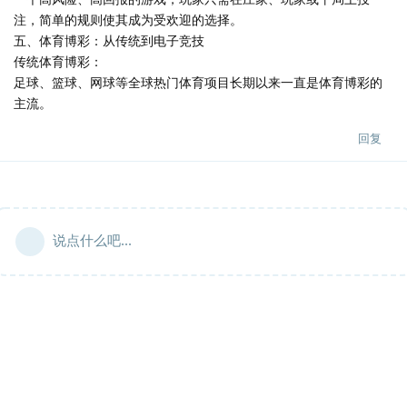
注，简单的规则使其成为受欢迎的选择。
五、体育博彩：从传统到电子竞技
传统体育博彩：
足球、篮球、网球等全球热门体育项目长期以来一直是体育博彩的
主流。
回复
说点什么吧...