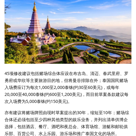
45项修改建议包括赌场综合体应设在布吉岛、清迈、春武里府、罗
勇府或华欣等主要旅游目的地，但将曼谷排除在外；泰国国民赌场
入场费应订为每次1,000至2,000泰铢(约30至60美元)，或每年
20,000至40,000泰铢(约600至1,200美元)，而目前草案条款建议每
次入场费为5,000泰铢(约150美元)。
亦有建议将赌场牌照由现时草案提出的30年，缩短至10年；赌场综
合体还必须包括至少四种其他类型的娱乐业务，并列出清单供博企
选择，包括酒店、餐厅、酒吧和夜总会、体育场馆、游艇和邮轮俱
乐部、百货公司、水上乐园、游乐场和推广泰国文化的场所。