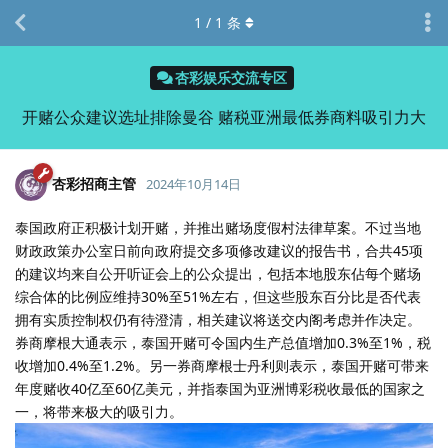
1
/
1
条
杏彩娱乐交流专区
开赌公众建议选址排除曼谷 赌税亚洲最低券商料吸引力大
杏彩招商主管
2024年10月14日
泰国政府正积极计划开赌，并推出赌场度假村法律草案。不过当地
财政政策办公室日前向政府提交多项修改建议的报告书，合共45项
的建议均来自公开听证会上的公众提出，包括本地股东佔每个赌场
综合体的比例应维持30%至51%左右，但这些股东百分比是否代表
拥有实质控制权仍有待澄清，相关建议将送交内阁考虑并作决定。
券商摩根大通表示，泰国开赌可令国内生产总值增加0.3%至1%，税
收增加0.4%至1.2%。另一券商摩根士丹利则表示，泰国开赌可带来
年度赌收40亿至60亿美元，并指泰国为亚洲博彩税收最低的国家之
一，将带来极大的吸引力。