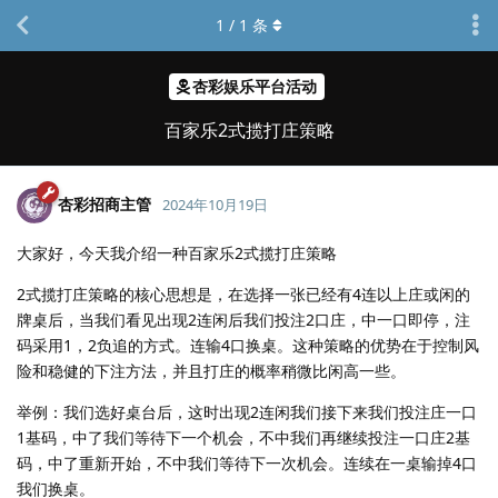
1
/
1
条
杏彩娱乐平台活动
百家乐2式揽打庄策略
杏彩招商主管
2024年10月19日
大家好，今天我介绍一种百家乐2式揽打庄策略
2式揽打庄策略的核心思想是，在选择一张已经有4连以上庄或闲的
牌桌后，当我们看见出现2连闲后我们投注2口庄，中一口即停，注
码采用1，2负追的方式。连输4口换桌。这种策略的优势在于控制风
险和稳健的下注方法，并且打庄的概率稍微比闲高一些。
举例：我们选好桌台后，这时出现2连闲我们接下来我们投注庄一口
1基码，中了我们等待下一个机会，不中我们再继续投注一口庄2基
码，中了重新开始，不中我们等待下一次机会。连续在一桌输掉4口
我们换桌。