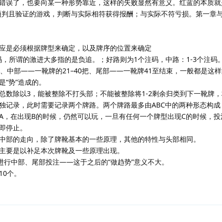
错误了，也要向某一种形势靠近，这样的失败显然有意义。红蓝的本质就
预判且验证的游戏，判断与实际相符获得报酬；与实际不符亏损。第一章
应是必须根据牌型来确定，以及牌序的位置来确定
码，所谓的激进大多指的是负追。；好路则为1个注码，中路：1-3个注码
、中部——一靴牌的21–40把、尾部——一靴牌41至结束，一般都是这
“势”造成的。
总数除以3，能被整除不打头部；不能被整除将1-2剩余归类到下一靴牌
独记录，此时需要记录两个牌路。两个牌路最多由ABC中的两种形态构成
A，在出现B的时候，仍然可以玩，一旦有任何一个牌型出现C的时候，投
即停止。
中部的走向，除了牌靴基本的一些原理，其他的特性与头部相同。
主要是以补足本次牌靴及一些原理出现。
进行中部、尾部投注——这于之后的“做趋势”意义不大。
10个。