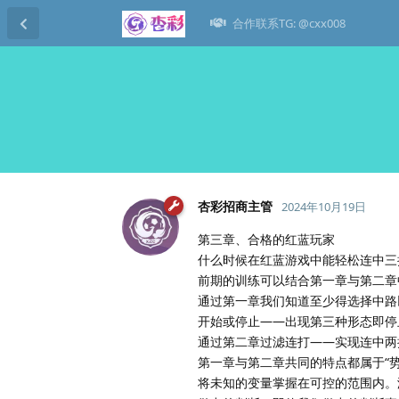
合作联系TG: @cxx008
杏彩招商主管
2024年10月19日
第三章、合格的红蓝玩家
什么时候在红蓝游戏中能轻松连中三
前期的训练可以结合第一章与第二章
通过第一章我们知道至少得选择中路
开始或停止——出现第三种形态即停
通过第二章过滤连打——实现连中两
第一章与第二章共同的特点都属于“
将未知的变量掌握在可控的范围内。