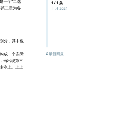
是一个“二选
1
/
1
条
与第二章为各
十月 2024
。
样划分，其中也
，构成一个实际
最新回复
，当出现第三
注停止。上上
回复