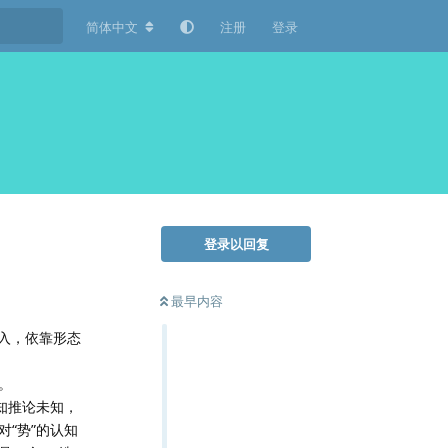
简体中文
注册
登录
登录以回复
最早内容
入，依靠形态
。
知推论未知，
“势”的认知