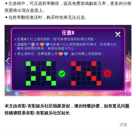
✦主游戏中，可点选胜率翻倍，提高免费游戏触发几率，更多的分散
奖图将出现在盘面上。
✦当胜率翻倍激活时，购买特色将无法点选。
本文由杏彩-杏彩娱乐社区独家原创，请勿转载抄袭，如有意见问题
投稿请联系杏彩-杏彩娱乐社区站长
回复