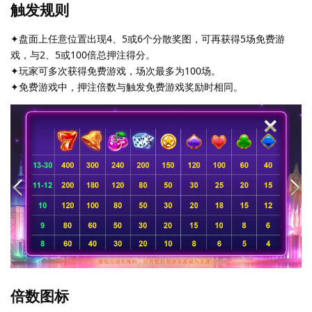
触发规则
✦盘面上任意位置出现4、5或6个分散奖图，可再获得5场免费游
戏，与2、5或100倍总押注得分。
✦玩家可多次获得免费游戏，场次最多为100场。
✦免费游戏中，押注倍数与触发免费游戏奖励时相同。
倍数图标