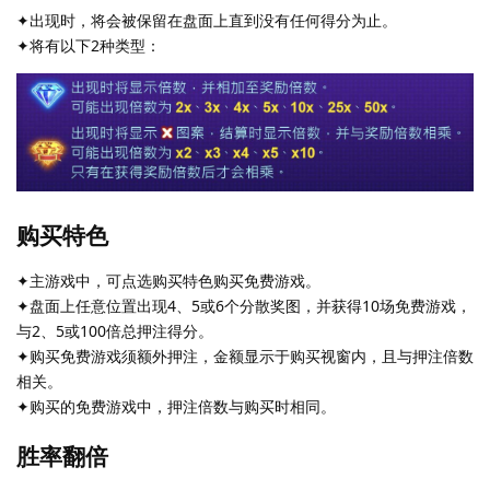
✦出现时，将会被保留在盘面上直到没有任何得分为止。
✦将有以下2种类型：
购买特色
✦主游戏中，可点选购买特色购买免费游戏。
✦盘面上任意位置出现4、5或6个分散奖图，并获得10场免费游戏，
与2、5或100倍总押注得分。
✦购买免费游戏须额外押注，金额显示于购买视窗内，且与押注倍数
相关。
✦购买的免费游戏中，押注倍数与购买时相同。
胜率翻倍