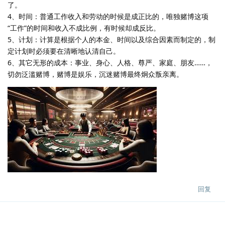
了。
4、时间：普通工作收入和劳动的时候是成正比的，唯独赌博这项
“工作”的时间和收入不成比例，有时候却成反比。
5、计划：计算是根据个人的本金、时间以及综合因素而制定的，制
定计划时必须要在清晰地认清自己。
6、其它无形的成本：事业、身心、人格、尊严、家庭、朋友……，
切勿泛滥赌博，赌博是娱乐，沉迷赌博最终炯众叛亲离。
回复