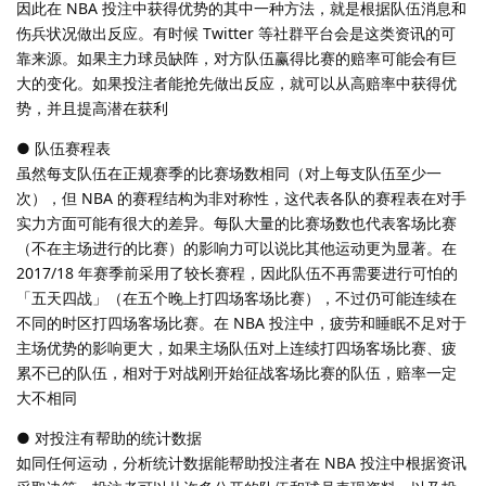
因此在 NBA 投注中获得优势的其中一种方法，就是根据队伍消息和
伤兵状况做出反应。有时候 Twitter 等社群平台会是这类资讯的可
靠来源。如果主力球员缺阵，对方队伍赢得比赛的赔率可能会有巨
大的变化。如果投注者能抢先做出反应，就可以从高赔率中获得优
势，并且提高潜在获利
● 队伍赛程表
虽然每支队伍在正规赛季的比赛场数相同（对上每支队伍至少一
次），但 NBA 的赛程结构为非对称性，这代表各队的赛程表在对手
实力方面可能有很大的差异。每队大量的比赛场数也代表客场比赛
（不在主场进行的比赛）的影响力可以说比其他运动更为显著。在
2017/18 年赛季前采用了较长赛程，因此队伍不再需要进行可怕的
「五天四战」（在五个晚上打四场客场比赛），不过仍可能连续在
不同的时区打四场客场比赛。在 NBA 投注中，疲劳和睡眠不足对于
主场优势的影响更大，如果主场队伍对上连续打四场客场比赛、疲
累不已的队伍，相对于对战刚开始征战客场比赛的队伍，赔率一定
大不相同
● 对投注有帮助的统计数据
如同任何运动，分析统计数据能帮助投注者在 NBA 投注中根据资讯