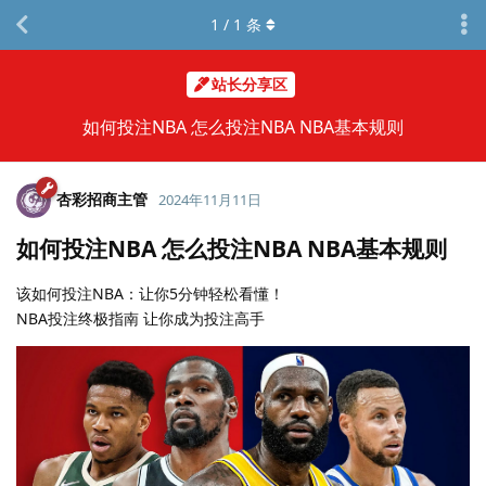
1
/
1
条
站长分享区
如何投注NBA 怎么投注NBA NBA基本规则
杏彩招商主管
2024年11月11日
如何投注NBA 怎么投注NBA NBA基本规则
该如何投注NBA：让你5分钟轻松看懂！
NBA投注终极指南 让你成为投注高手