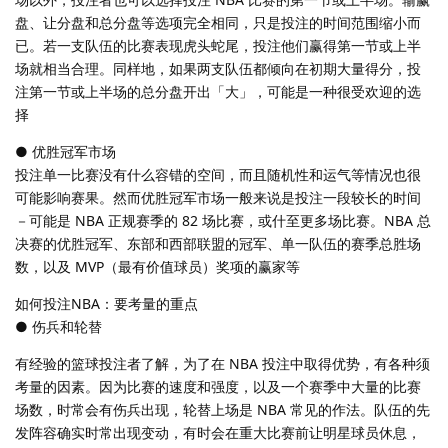
盘、让分盘和总分盘等选项完全相同，只是投注的时间范围缩小而
已。若一支队伍的比赛表现虎头蛇尾，投注他们赢得第一节或上半
场就相当合理。同样地，如果两支队伍都倾向在初期大量得分，投
注第一节或上半场的总分盘开出「大」，可能是一种很受欢迎的选
择
● 优胜冠军市场
投注单一比赛没有什么容错的空间，而且随机性和运气等情况也很
可能影响赛果。然而优胜冠军市场一般来说是投注一段较长的时间
－可能是 NBA 正规赛季的 82 场比赛，或什至更多场比赛。NBA 总
决赛的优胜冠军、东部和西部联盟的冠军、单一队伍的赛季总胜场
数，以及 MVP（最有价值球员）奖项的赢家等
如何投注NBA：要考量的重点
● 伤兵和轮替
有经验的篮球投注者了解，为了在 NBA 投注中取得优势，有各种须
考量的因素。因为比赛的速度和强度，以及一个赛季中大量的比赛
场数，时常会有伤兵出现，轮替上场是 NBA 常见的作法。队伍的先
发阵容确实时常出现变动，有时会在重大比赛前让明星球员休息，