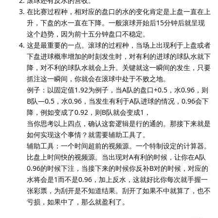
滚球还有反水的营收。
在比赛过程种，相对应的盘口的水的变化肯定是上盘一直在上
升，下盘的水一直在下降。一般滚球开始后15分钟后就呈现
这个趋势，因为前十五分钟盘口不稳定。
这是最重要的一点。滚球的过程种，当场上出现利于上盘或者
下盘进球概率增加的时刻发生时，对有利的进球的球队水就下
降，对不利的球队水就会上升。关键就这一瞬间的发生，只要
抓注这一瞬间，你就会在滚球中处于不败之地。
例子：以固定值1.92为例子，当A队的盘口+0.5，水0.96，则
B队—0.5，水0.96，当发生有利于A队进球的情况，0.96会下
降，例如变成了0.92，则B队就会变成1，
当你思考以上四点，确认这套逻辑是行的通的。那接下来就是
如何实现这个事情？就需要辅助工具了。
辅助工具：一个时间超前的视频源。一个特制设定的计算器。
比盘上时间快的视频源。当出现对A有利的时候，让你在A队
0.96的时候下注，当接下来的时候你反补B对的时候，对应的
水将会是1而不是0.96，加上反水，这就好比你每次就手握一
张彩票，为刮开是不知道结果。刮开了如果不中就算了，也不
亏损，如果中了，那么就盈利了。