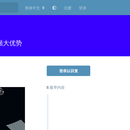
简体中文
注册
登录
强大优势
登录以回复
最早内容