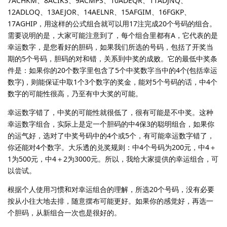
7ACHKM、8ACIKS、9ACMPS、10ADEQR、11ADJNQ、
12ADLOQ、13AEJOR、14AELNR、15AFGIM、16FGKP、
17AGHIP，用这样的公式组合就可以用17注完成20个号码的组合。
需要说明的是，大家可能注意到了，每个组合里都有A，它代表的是
幸运数字，是您看好的胆码，如果我们所选的号码，包括了开奖当
期的5个号码，胆码的对和错，关系到中奖的成败。它的最低中奖条
件是：如果你的20个数字里包含了5个中奖数字当中的4个(包括幸运
数字)，则能保证中取1个3个数字的奖金，能对5个号码的话，中4个
数字的可能性很高，乃至有中大奖的可能。
幸运数字错了，中奖的可能性就很低了，很有可能是不中奖。这种
幸运数字组合，实际上是定一个胆码的中4保3的聪明组合，如果你
的运气好，选对了中奖号码中的4个或5个，有可能幸运数字错了，
你还能对4个数字。大乐透的兑奖规则：中4个号码为200元，中4＋
1为500元，中4＋2为3000元。所以，我给大家提供的幸运组合，可
以尝试。
根据个人使用习惯和对幸运组合的理解，所选20个号码，没有必要
按从小往大地去排，随意摆布可能更好。如果你的感觉好，再选一
个胆码，从新组合一次也是很好的。