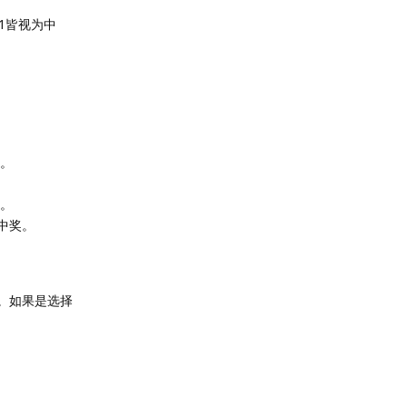
21皆视为中
奖。
奖。
为中奖。
率。如果是选择