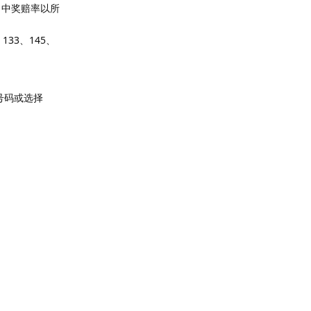
，中奖赔率以所
133、145、
号码或选择