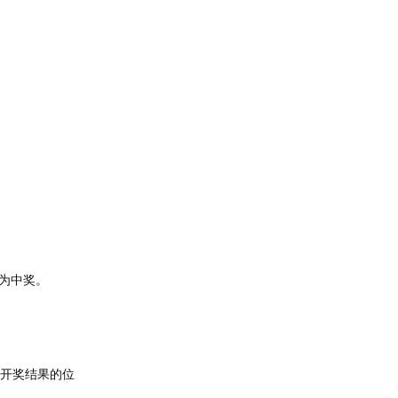
为中奖。
与开奖结果的位