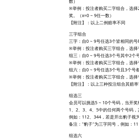
数）
※举例：投注者购买二字组合，选择2个不
奖。（x=0 ~ 9任一数）
【附注】：以上二例赔率不同
三字组合
三字：自0 ~ 9号任选3个皆相同
※举例：投注者购买三字组合，选择号
组三：自0 ~ 9号任选3个号其中
※举例：投注者购买三字组合，选择号码
组六：自0 ~ 9号任选3个号且3
※举例：投注者购买三字组合，选择号码为
【附注】：以上三种投注组合其赔率
组选三
会员可以挑选5 ~ 10个号码，当
1、2、3、4、5中的任何两个号码
例如：112、344，若是开出豹子视为
备注："豹子"为三字同号，例如：111
组选六