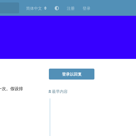
简体中文
注册
登录
登录以回复
一次。假设排
最早内容