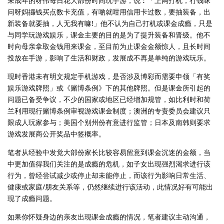
未成年的呀伟每日花大部份时间玩手游，说︰「上网打机，冇钱咪
问呀妈攞钱买点数卡充值，有啲就咁用信用卡过数，要抽装备，出
新装备就要抽，人无我有嘛!」他不认为自己打机或课金成瘾，只是
与同学玩游戏娱乐，课金主要的目的是为了提升装备和晋级。他不
时向母亲拿取金钱用来课金，至目前为止课金金额惊人，且长时间
投放在手游，影响了生活和财政，发展成不再是单纯的游戏玩乐。
现时香港未有明文规定手机游戏，是否涉及博彩而需要申领「有奖
娱乐游戏牌照」或《赌博条例》下的其他牌照。但是课金所引起的
问题已备受争议，不少的国家或地区已经增加规管，如比利时和荷
兰利用现行赌博条例审视游戏课金制度；澳洲的专责委员会建议只
限成人玩家参与；美国个别州份有意进行监管；日本及南韩则要求
游戏发展商公开奖品中签概率。
笔者从经验中发觉大部份家长比较容易留意到课金沉迷的金额，当
中更加值得我们关注的是成瘾的危机，如子女出现强烈渴求进行该
行为，曾经尝试减少或停止却未能停止，而该行为影响日常生活、
健康或家庭/朋友关系等，仍然继续进行该活动，此情况好有可能出
现了成瘾问题。
如果你怀疑身边的亲友出现课金成瘾的情况，笔者建议主动沟通，