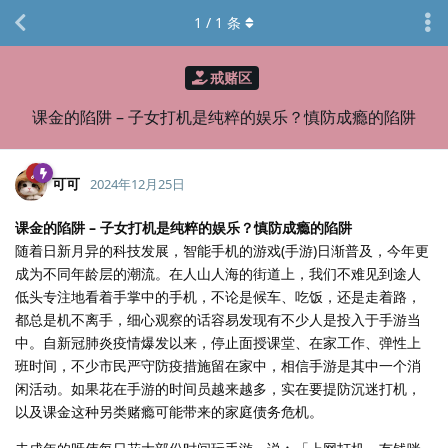
1
/
1
条
戒赌区
课金的陷阱 – 子女打机是纯粹的娱乐？慎防成瘾的陷阱
可可
2024年12月25日
课金的陷阱 – 子女打机是纯粹的娱乐？慎防成瘾的陷阱
随着日新月异的科技发展，智能手机的游戏(手游)日渐普及，今年更
成为不同年龄层的潮流。在人山人海的街道上，我们不难见到途人
低头专注地看着手掌中的手机，不论是候车、吃饭，还是走着路，
都总是机不离手，细心观察的话容易发现有不少人是投入于手游当
中。自新冠肺炎疫情爆发以来，停止面授课堂、在家工作、弹性上
班时间，不少市民严守防疫措施留在家中，相信手游是其中一个消
闲活动。如果花在手游的时间员越来越多，实在要提防沉迷打机，
以及课金这种另类赌瘾可能带来的家庭债务危机。