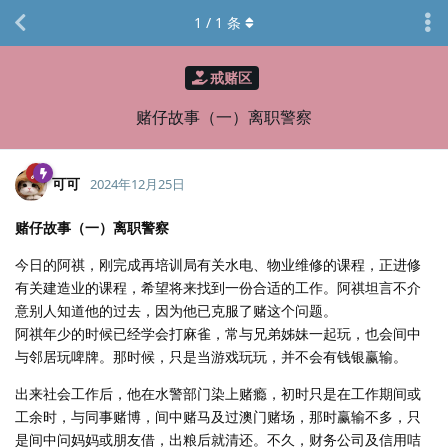
1
/
1
条
戒赌区
赌仔故事（一）离职警察
可可
2024年12月25日
赌仔故事（一）离职警察
今日的阿祺，刚完成再培训局有关水电、物业维修的课程，正进修
有关建造业的课程，希望将来找到一份合适的工作。阿祺坦言不介
意别人知道他的过去，因为他已克服了赌这个问题。
阿祺年少的时候已经学会打麻雀，常与兄弟姊妹一起玩，也会间中
与邻居玩啤牌。那时候，只是当游戏玩玩，并不会有钱银赢输。
出来社会工作后，他在水警部门染上赌瘾，初时只是在工作期间或
工余时，与同事赌博，间中赌马及过澳门赌场，那时赢输不多，只
是间中问妈妈或朋友借，出粮后就清还。不久，财务公司及信用咭