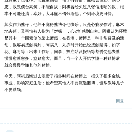
态，以致债台高筑，不能自拔；阿祺曾经欠过八张信用咭的数，根
本不可能还清，幸好，大耳窿不借钱给他，否则环境更可怜。
其实作为赌仔，他并不觉得赌博令他快乐，只是心瘾发作时，麻木
地去赌，又害怕被人指为「烂赌」，心?堭`感到自卑。阿祺认为环境
是其中一个因素使他染上赌瘾，在香港，赌博是一种非常普及的活
动，很容易接触得到，阿祺八、九岁时开始已经接触赌博，如字
花、麻将等；出来工作后，同事、投注站及报纸等都诱使他去赌，
慢慢愈赌愈多，愈赌愈大。而且，当一个人开始学懂一种赌博后，
就会慢慢学懂其他的赌博。
今天，阿祺后悔过去浪费了很多时间在赌博上，损失了很多金钱、
事业，影响家庭生活；他希望其他人不要沉迷赌博，也常教导儿子
不要赌钱。
回复