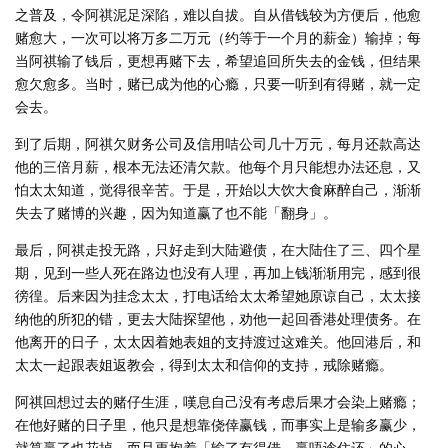
之普及，令阿祺泥足深陷，难以自拔。自从借钱较为方便后，他愈
赌愈大，一次可以将万多二万元（约等于一个月的薪金）输掉；每
当阿祺输了钱后，更想再赌下去，希望追回所失去的金钱，但结果
愈欠愈多。当时，赌已成为他的心瘾，只要一听到有得赌，就一定
会去。
到了后期，阿祺欠财务公司及信用咭公司几十万元，每月还款高达
他的三倍月薪，根本无法还清欠款。他每个月只能想办法还息，又
怕太太知道，觉得很辛苦。于是，开始以大饮大食麻醉自己，渐渐
失去了赌博的兴趣，因为知道赢了也不能「翻身」。
最后，阿祺走投无路，只好走到大陆避债，在大陆住了三、四个星
期，见到一些人死在路边也没有人理，再加上钱渐渐用完，感到很
徬徨。后来因为挂念太太，打电话给太太希望她原谅自己，太太接
纳他的所犯的错，更去大陆探望他，劝他一起回香港处理债务。在
他离开的日子，太太因着她表姐的支持渡过这难关。他回港后，和
太太一起跟表姐返教会，得到太太和信仰的支持，戒除赌瘾。
阿祺回想过去的赌仔生涯，嘆息自己没有考虑后果才会染上赌瘾；
在他好赌的日子里，他只是想靠侥倖赢钱，而事实上是输多赢少，
就算赢了也花掉。而且更抱着「输了有得借，赢唔谂住还」的心