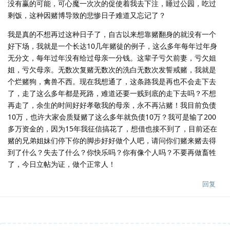
没有赢的可能，可心魔一次次的促使着我去下注，睡过公园，吃过
剩饭，这种因赌博导致的悲惨日子难道又忘记了？
我是真的不想再过这种日子了，自古以来想靠赌翻身的就没有一个
好下场，我就是一个长达10几年赌徒的例子，这么多年每年过年身
无分文，每年过年没有给过母亲一分钱。这辈子亏欠前妻，亏欠姐
姐，亏欠母亲。无数次复赌无数次的洗白无数次发誓戒赌，我就是
个烂赌狗，禽兽不西。现在我想通了，这条路我是再也不会走下去
了，走了这么多年都是死路，难道还要一贱到底的走下去吗？不想
再走了，余生的时间好好孝敬我的母亲，永不再沾赌！我目前负债
10万，也许大家会质疑赌了这么多年就负债10万？我可是输了200
多万资金的，因为15年我征信搞花了，想借也接不到了，目前还在
赌的兄弟姐妹们停下你的脚步好好做个人吧，请问你们赌来赌去得
到了什么？失去了什么？你快乐吗？你有像个人吗？不要再做畜牲
了，今日立帖为证，做个正常人！
回复