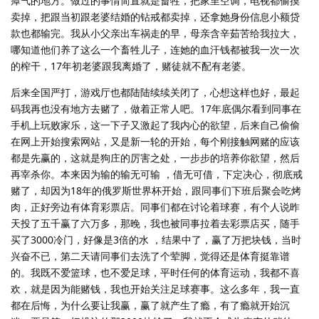
瘴气的地方。做过的事情简直就是畜牲，把家里空调，电视都偷摸
卖掉，把跟当初跟老婆结婚的钻戒都卖掉，还拿她身份信息小额贷
款也都输完。我从小父亲出车祸走的早，母亲含辛茹苦给我拉大，
哪知道他们养了这么一个畜牲儿子，连她的血汗钱都被我一次一次
的榨干，17年初老婆跟我离婚了，赌徒就不配有老婆。
后来全国严打，游戏厅也都陆陆续续关闭了，心想这样也好，最起
码我再也没有地方去赌了，做着正常人吧。17年底偶尔看到同事在
手机上玩败家乐，这一下子又激起了我内心的欲望，后来自己偷偷
在网上开始搜索网站，又是新一轮的开始，每个刚接触网赌的应该
都是先赢的，这就是狗庄的厉害之处，一步步的培养你欲望，然后
再宰杀你。本来因为输的输无可输 ，借无可借，下定决心，彻底戒
赌了，却因为18年的俄罗斯世界杯开始，跟同事们下班后聚会吃烤
肉，正好旁边有体育彩票店。同事们都在讨论着球赛，有个人说昨
天投了五千赢了六万多，那晚，我也被同事拉着去彩票店买，随手
买了3000冷门，好像是3倍的水 ，结果中了，赢了万把块钱，当时
兴奋不已，第二天请同事们去洗了个荤脚，觉得还是体育挺靠谱
的。我既不爱篮球，也不爱足球，平时任何的体育运动，我都不喜
欢，就是因为能赌钱，我也开始关注足球赛事。这么多年，我一直
都在后悔，为什么要让我赢，赢了就产生了瘾，有了瘾就开始沉