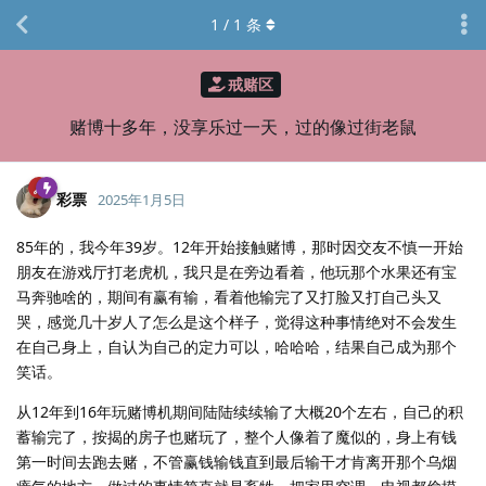
1
/
1
条
戒赌区
赌博十多年，没享乐过一天，过的像过街老鼠
彩票
2025年1月5日
85年的，我今年39岁。12年开始接触赌博，那时因交友不慎一开始
朋友在游戏厅打老虎机，我只是在旁边看着，他玩那个水果还有宝
马奔驰啥的，期间有赢有输，看着他输完了又打脸又打自己头又
哭，感觉几十岁人了怎么是这个样子，觉得这种事情绝对不会发生
在自己身上，自认为自己的定力可以，哈哈哈，结果自己成为那个
笑话。
从12年到16年玩赌博机期间陆陆续续输了大概20个左右，自己的积
蓄输完了，按揭的房子也赌玩了，整个人像着了魔似的，身上有钱
第一时间去跑去赌，不管赢钱输钱直到最后输干才肯离开那个乌烟