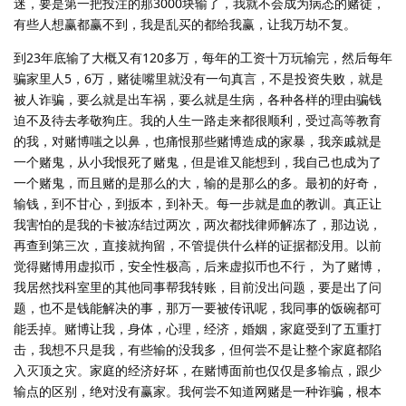
迷，要是第一把投注的那3000块输了，我就不会成为病态的赌徒，
有些人想赢都赢不到，我是乱买的都给我赢，让我万劫不复。
到23年底输了大概又有120多万，每年的工资十万玩输完，然后每年
骗家里人5，6万，赌徒嘴里就没有一句真言，不是投资失败，就是
被人诈骗，要么就是出车祸，要么就是生病，各种各样的理由骗钱
迫不及待去孝敬狗庄。我的人生一路走来都很顺利，受过高等教育
的我，对赌博嗤之以鼻，也痛恨那些赌博造成的家暴，我亲戚就是
一个赌鬼，从小我恨死了赌鬼，但是谁又能想到，我自己也成为了
一个赌鬼，而且赌的是那么的大，输的是那么的多。最初的好奇，
输钱，到不甘心，到扳本，到补天。每一步就是血的教训。真正让
我害怕的是我的卡被冻结过两次，两次都找律师解冻了，那边说，
再查到第三次，直接就拘留，不管提供什么样的证据都没用。以前
觉得赌博用虚拟币，安全性极高，后来虚拟币也不行， 为了赌博，
我居然找科室里的其他同事帮我转账，目前没出问题，要是出了问
题，也不是钱能解决的事，那万一要被传讯呢，我同事的饭碗都可
能丢掉。赌博让我，身体，心理，经济，婚姻，家庭受到了五重打
击，我想不只是我，有些输的没我多，但何尝不是让整个家庭都陷
入灭顶之灾。家庭的经济好坏，在赌博面前也仅仅是多输点，跟少
输点的区别，绝对没有赢家。我何尝不知道网赌是一种诈骗，根本