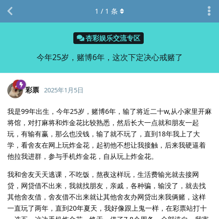
1
/
1
条
杏彩娱乐交流专区
今年25岁，赌博6年，这次下定决心戒赌了
彩票
2025年1月5日
我是99年出生，今年25岁，赌博6年，输了将近二十w,从小家里开麻
将馆，对打麻将和炸金花比较熟悉，然后长大一点就和朋友一起
玩，有输有赢，那么也没钱，输了就不玩了，直到18年我上了大
学，看舍友在网上玩炸金花，起初他不想让我接触，后来我硬逼着
他拉我进群，参与手机炸金花，自从玩上炸金花。
我和舍友天天逃课，不吃饭，熬夜这样玩，生活费输光就去接网
贷，网贷借不出来，我就找朋友，亲戚，各种骗，输没了，就去找
其他舍友借，舍友借不出来就让其他舍友办网贷出来我俩赌，这样
一直玩了两年，直到20年夏天，我好像跟上鬼一样，在彩票站打十