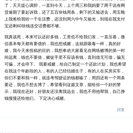
了，天天提心调胆，一直到今天，上个周三和我妈要了两千说有网
贷逾期了要起诉我，还了五百块钱周条，剩下的又输进去，周五晚
上我爸给我转一千生活费，还没到周六中午又输光，到现在我支付
宝还剩60块钱连交话费都不够。
我真该死，本来可以还好多钱，工资也不给我们发，一直压着，微
信基本每天都有要债的，我也想戒赌，这就跟吸毒一样，真的好
难，我今天来投稿的目的，我想奉劝大家看见在网络赌博的第一时
间远离，钱也不要借，赌徒手里不应该有钱，直到借无可借，骗无
可骗，才会停下。 我要戒赌，给自己制定一个还款计划，我也希望
在我这个年龄段的人，有的人已经结婚生子，有的人在买房买车，
你们不要和我一样，就连考驾驶证的钱都输了，周四还有一个周条
要还，我也不想去博了，希望看到这篇文章，能给你一个好的警
示，我现在还好，好朋友还没离我远去，我也不用他帮我，自己挣
钱慢慢还给他们。 下定决心戒赌。
回复