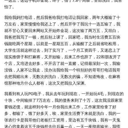
一选五，这边手机炸金花，终于，借了7.8个周条，全部洗白，我害
怕了。
我给我妈打电话，然后我爸给我打电话让我回家，两年大概输了十
万左右，家里慢慢给我还上了，然后开学了我玩十一选五输了，我
就不甘心又要回来网站又开始炸金花，这次输了两万五，又坦白，
我爸把我骂了一顿，然后别上课了，回家吧，我当时生活费五百块
钱能吃两个星期，以前是一星期五百，从输醒了之后就省吃检用，
大学生活就这样过去，到了实习了，一个月工资四千，又迷恋上了
现实推饼子和打麻将，又开始输，后来工作也辞了，22和朋友开了
个店，又培进去好多，不开店了就一直赌，记得最深刻一次，我输
没钱，人家不让我走，没办法我给我一个特别好的哥哥打电话我哥
去把我赎出来，无数次的洗白，无数次的骗，不知道悔改，在麻将
馆那种地方什么人都有，这次又把我拉入深渊。
我看到有人玩PG电子，我从去年玩到现在，一开始玩4毛，到现在的
十块，中间输掉了7万左右，我的债务来到了十万，这次我没跟家里
要钱还债，就这样到今年一月份我出来工作，工作家里给拿了好
多，都输了，饿了好多天，唉，家里生活费下来就是洗白，我的一
张农行卡是我哥他们老板打工资用，里边有五千块钱，我有一天鬼
迷心窍拿着这五千块钱想去往后赢一点，一天一夜彻底输光，我慌