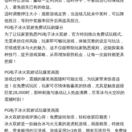
适时停止游戏：赢取一定利润后，适时停手，不要因贪心而继续投
入，避免损失已有的收益。
适时调整押注大小：观察游戏走势，当连续几轮未中奖时，可以降
低投注，等到中奖频率回升后再提高投注。
PG电子冰火双娇免费试玩刷爆分
为了让玩家更熟悉PG电子冰火双娇，官方特别推出免费试玩模式。
无需承担任何风险，玩家即可畅玩游戏，体验完整的设定与玩法，
尽情感受冰与火的魅力。这不仅能帮助玩家熟悉规则，还能探索各
种技巧，提升游戏策略，从而增加获胜机会，让每一次旋转都更具
把握！
PG电子冰火双娇试玩爆奖画面
游戏过程中，震撼的爆奖画面随时可能出现，为玩家带来惊喜连
连！在免费试玩区，玩家可尽情体验赢奖的快感，尤其是触发超级
巨奖28,000时，那种刺激与激动让人热血沸腾，尽享冰与火交织的
震撼时刻！
PG电子冰火双娇试玩爆奖画面
冰火双娇游戏评测心得：免费旋转加倍，轻松收获巨额奖！
冰火双娇是一款融合冰与火元素的老虎机游戏，画面精美，特效炫
酷，带来极强的沉浸感。游戏采用5×3布局，拥有百搭符号、免费旋