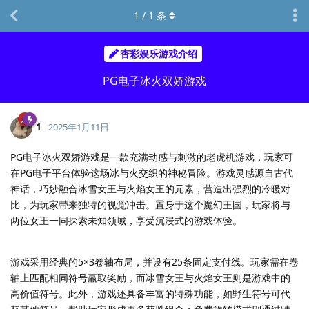
1
/
1
条
杏彩娱乐游戏介绍
PG电子冰火双娇游戏
1
2025年1月11日
PG电子冰火双娇游戏是一款充满动感与刺激的老虎机游戏，玩家可
在PG电子平台体验这场冰与火交织的神秘冒险。游戏灵感源自古代
神话，巧妙融合冰雪女王与火焰女王的元素，营造出强烈的冷暖对
比，为玩家带来独特的视觉冲击。置身于这个魔幻王国，玩家将与
两位女王一同探索未知领域，享受沉浸式的游戏体验。
游戏采用经典的5×3卷轴布局，并设有25条固定支付线。玩家需在卷
轴上匹配相同符号赢取奖励，而冰雪女王与火焰女王则是游戏中的
高价值符号。此外，游戏还具备丰富的特殊功能，如野生符号可代