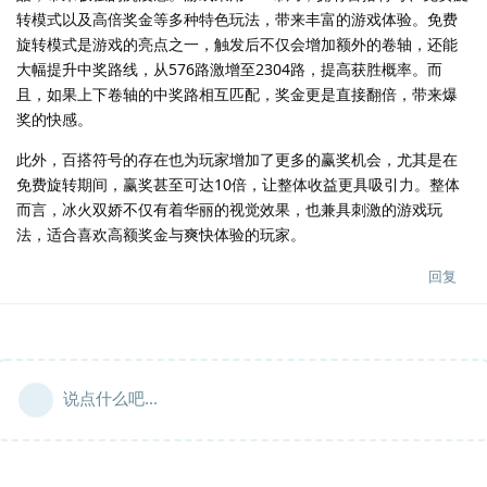
转模式以及高倍奖金等多种特色玩法，带来丰富的游戏体验。免费
旋转模式是游戏的亮点之一，触发后不仅会增加额外的卷轴，还能
大幅提升中奖路线，从576路激增至2304路，提高获胜概率。而
且，如果上下卷轴的中奖路相互匹配，奖金更是直接翻倍，带来爆
奖的快感。
此外，百搭符号的存在也为玩家增加了更多的赢奖机会，尤其是在
免费旋转期间，赢奖甚至可达10倍，让整体收益更具吸引力。整体
而言，冰火双娇不仅有着华丽的视觉效果，也兼具刺激的游戏玩
法，适合喜欢高额奖金与爽快体验的玩家。
回复
说点什么吧...