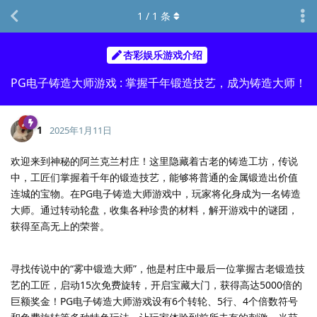
1
/
1
条
杏彩娱乐游戏介绍
PG电子铸造大师游戏 : 掌握千年锻造技艺，成为铸造大师！
1
2025年1月11日
欢迎来到神秘的阿兰克兰村庄！这里隐藏着古老的铸造工坊，传说
中，工匠们掌握着千年的锻造技艺，能够将普通的金属锻造出价值
连城的宝物。在PG电子铸造大师游戏中，玩家将化身成为一名铸造
大师。通过转动轮盘，收集各种珍贵的材料，解开游戏中的谜团，
获得至高无上的荣誉。
寻找传说中的“雾中锻造大师”，他是村庄中最后一位掌握古老锻造技
艺的工匠，启动15次免费旋转，开启宝藏大门，获得高达5000倍的
巨额奖金！PG电子铸造大师游戏设有6个转轮、5行、4个倍数符号