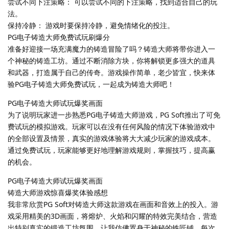
尝试不同下注策略： 可以尝试不同的下注策略，找到适合自己的玩
法。
保持冷静： 游戏时要保持冷静，避免情绪化的投注。
PG电子铸造大师免费试玩刷爆分
准备好迎接一场充满魔力的铸造冒险了吗？铸造大师将带你进入一
个神秘的铸造工坊。通过不断消除方块，你将解锁更多强大的道具
和武器，打造属于自己的传奇。游戏操作简单，老少皆宜，快来体
验PG电子铸造大师免费试玩，一起成为铸造大师吧！
PG电子铸造大师试玩爆奖画面
为了说明玩家进一步熟悉PG电子铸造大师游戏，PG Soft推出了可免
费试玩的模拟游戏。玩家可以在没有任何风险的情况下体验游戏中
的全部设置及情景，真实的游戏体验将大大减少玩家的游戏成本。
通过免费试玩，玩家能够更好地理解游戏规则，掌握技巧，提高赢
的机会。
PG电子铸造大师试玩爆奖画面
铸造大师游戏惊喜爆奖体验感想
我非常欣赏PG Soft对铸造大师这款游戏在画面和音效上的投入。游
戏采用精美的3D画面，将熔炉、火焰和闪耀的特效完美结合，营造
出特别真实的锻造工坊氛围，让我仿佛置身于神秘的铁匠铺。每次