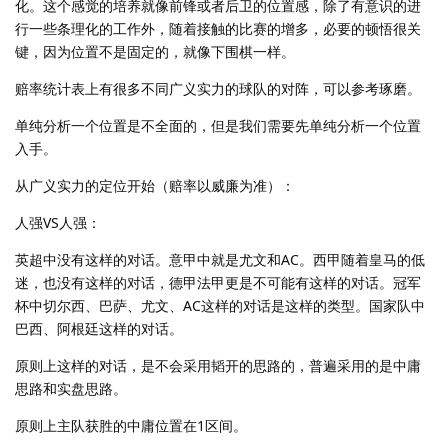
化。这个感觉的培养就像前锋或者后卫的位置感，除了有意识的进
行一些条理化的工作外，随着接触的比赛的增多，必要的顿悟很关
键，因为位置不是固定的，就像下围棋一样。
赔率统计表上有很多不同广义实力的球队的对阵，可以参考琢磨。
单纯分析一个位置是不全面的，但是我们需要先单纯分析一个位置
入手。
从广义实力的定位开始（赔率以威廉为准）：
人强VS人强：
英超中没有这样的对话。意甲中就是尤文和AC。西甲随着皇马的低
迷，也没有这样的对话，德甲法甲更是不可能有这样的对话。冠军
杯中切尔西、巴萨、尤文、AC这样的对话是这样的类型。国家队中
巴西、阿根廷这样的对话。
原则上这样的对话，是不会采用韬开的思路的，普遍采用的是中庸
思路和实盘思路。
原则上主队获胜的中庸位置在1区间。