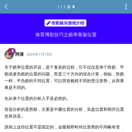
1
/
1
条
杏彩娱乐游戏介绍
体育博彩技巧之赔率骨架位置
阿清
2025年1月19日
关于赔率位置的开设，是个复杂的过程，它不仅仅是单个胜赔、平
赔或者负赔的位置的问题，而是三个方向的综合计算，例如，胜赔
一样，平负赔的不同位置，可以营造截然不同的受注形势，从而赛
果是不同的。
先从单个位置的分析入手是必然的。
首选分析的是胜赔，主要是中庸位置的分析，实盘位置和韬开位置
也有涉及。
原则上这些位置不是固定的，会随着即时对比形势的不同略有变