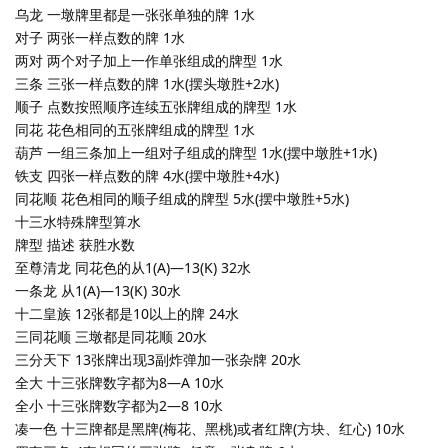
乌龙 一墩牌里都是一张张单独的牌 1水
对子 两张一样点数的牌 1水
两对 两个对子加上一作单张组成的牌型 1水
三条 三张一样点数的牌 1水(摆头墩胜+2水)
顺子 点数按照顺序连续五张牌组成的牌型 1水
同花 花色相同的五张牌组成的牌型 1水
葫芦 一组三条加上一组对子组成的牌型 1水(摆中墩胜+1水)
铁支 四张一样点数的牌 4水(摆中墩胜+4水)
同花顺 花色相同的顺子组成的牌型 5水(摆中墩胜+5水)
十三水特殊牌型算水
牌型 描述 获胜水数
至尊清龙 同花色的从1(A)—13(K) 32水
一条龙 从1(A)—13(K) 30水
十二皇族 12张都是10以上的牌 24水
三同花顺 三墩都是同花顺 20水
三分天下 13张牌出现3副炸弹加一张杂牌 20水
全大 十三张牌数字都为8—A 10水
全小 十三张牌数字都为2—8 10水
凑一色 十三牌都是黑牌(梅花、黑桃)或者红牌(方块、红心) 10水