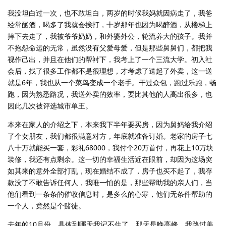
我没坦白过一次，也不敢坦白，两岁的时候我妈就因病走了，我爸
经常酗酒，喝多了我就会挨打，十岁那年也因为喝醉酒，从楼梯上
摔下去走了，我被爷爷奶奶，和外婆外公，轮流养大的孩子。我并
不抱怨命运的无常，虽然没有父爱母爱，但是那些舅舅们，都把我
视作己出，并且在他们的帮衬下，我考上了一个三流大学。初入社
会后，找了很多工作都不是很理想，才考虑了送起了外卖，这一送
就是6年，我也从一个菜鸟变成一个老手。干过众包，跑过乐跑，畅
跑，因为熟悉路况，我送外卖的效率，要比其他的人高出很多，也
因此几次被评选城市单王。
本来在家人的介绍之下，本来我下半年要买房，因为舅妈给我介绍
了个女朋友，我们都很满意对方，年底就准备订婚。老家的房子七
八十万就能买一套，彩礼68000，我付个20万首付，再花上10万块
装修，我还有点剩余。这一切的幸福生活近在眼前，却因为这场突
如其来的意外全部打乱，现在婚结不成了，房子也买不起了，我存
款没了不敢告诉任何人，我唯一怕的是，那些帮助我的亲人们，当
他们看到一条条的催收信息时，是多么的心寒，他们无条件帮助的
一个人，竟然是个赌徒。
去年的10月份，具体到哪天我记不住了，那天是晚高峰，我路过美