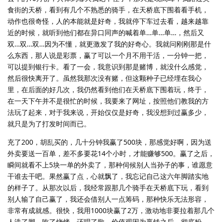
食街的天桥，看到有几个不熟悉的骑手，在天桥底下围着看手机，
动作也很奇怪，人的本能就是好奇，我就停下车过去看，越来越靠
近的时候，就听到他们都在异口同声的喊着单…单…单…，然后又
双…双…双…因为不懂，就更激发了我的好奇心。我就问刚刚那是什
么东西，那人说是彩票，赢了可以一个月不用干活，一分钟一把，
可以提到银行卡。看了一会，我意识到那是赌博，就没什么感觉，
然后很快离开了。虽然我那次没有赌，但这颗种子已经埋在我心
里，在后面的好几次，我仍然看到他们在天桥底下围着玩，终于，
在一天下午并不是很忙的时候，我要来了网址，按照他们教我的方
法玩了起来，对于我来说，开始仅仅是好奇，我没想到过赢多少，
就只是为了打发时间而已。
充了200，胡乱买的，几十分钟我赢了500块，那感觉好啊，因为送
外卖要送一百单，差不多要花14个小时，才能赚够500。赢了之后，
瞬间就看不上5块一单的外卖了，那种伺候别人当孙子的事，谁愿意
干谁去干吧。果然赢了点，心就飘了，我忘记自己这六年脚踏实地
的样子了。从那次以后，我经常跟那几个骑手在天桥底下玩，看到
别人输了自己赢了，我还会借别人一点筹码，那种快乐无法形容，
非常有成就感。很快，我用1000块赢了2万，激动地非要拉着那几个
人洗了脚，吃了烧烤，还唱了歌，价值观因为赢钱之后，彻底粉