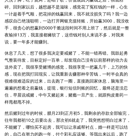
碎。回到家以后，越想越不是滋味，感觉花了冤枉钱的一样，心生
一计趁着手气顺，把花掉的钱赢回来，我不就没损失了吗？我一边
感叹自己绝顶聪明，一边打开网银充值转账，开始赢3000，我没收
手，很贪心的想赢到5000干脆这段时间不用上班了，然后就是一整
夜输掉13万，我直接都瘫软了，这些钱对别人来说不多，对我来
说，要一年多才能赚到。
休息了几天，想了很多我决定要戒赌了，不能一错再错。我鼓起勇
气整装待发，目标定好一百单，却发现自己没有以前那样的动力去
送外卖了。我很享受赌博的感觉，我很享受一把赢几千，上万的快
感，现在把我打回现实，让我重新去赚那种辛苦钱，一时半会真的
很难很难适应的过来，出去跑了一圈，直接跑回家休息，脑海里一
遍遍的想着之前赢钱，提现，银行短信到账的回忆，最终还是没忍
住，早晨说戒赌，中午又赌起来，赌瘾一旦产生，就跟狗皮膏药一
样甩都甩不掉。
然后赌到过年的时候，腊月23到正月初5，我剩余的存款全部输完，
往年我都初10之后要出去，那次初6就走了，我突然想明白过来了，
不能赌了，哪怕买不起房，我可以让亲戚帮衬点，婚一样是可以结
的，自己在努力的跑一年，付个彩礼应该够。等我出来以后，跑了