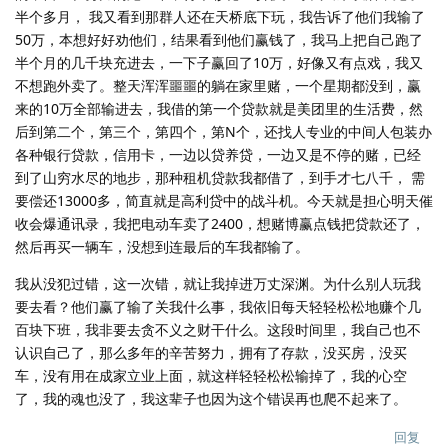
半个多月， 我又看到那群人还在天桥底下玩，我告诉了他们我输了
50万，本想好好劝他们，结果看到他们赢钱了，我马上把自己跑了
半个月的几千块充进去，一下子赢回了10万，好像又有点戏，我又
不想跑外卖了。整天浑浑噩噩的躺在家里赌，一个星期都没到，赢
来的10万全部输进去，我借的第一个贷款就是美团里的生活费，然
后到第二个，第三个，第四个，第N个，还找人专业的中间人包装办
各种银行贷款，信用卡，一边以贷养贷，一边又是不停的赌，已经
到了山穷水尽的地步，那种租机贷款我都借了，到手才七八千， 需
要偿还13000多，简直就是高利贷中的战斗机。今天就是担心明天催
收会爆通讯录，我把电动车卖了2400，想赌博赢点钱把贷款还了，
然后再买一辆车，没想到连最后的车我都输了。
我从没犯过错，这一次错，就让我掉进万丈深渊。为什么别人玩我
要去看？他们赢了输了关我什么事，我依旧每天轻轻松松地赚个几
百块下班，我非要去贪不义之财干什么。这段时间里，我自己也不
认识自己了，那么多年的辛苦努力，拥有了存款，没买房，没买
车，没有用在成家立业上面，就这样轻轻松松输掉了，我的心空
了，我的魂也没了，我这辈子也因为这个错误再也爬不起来了。
回复