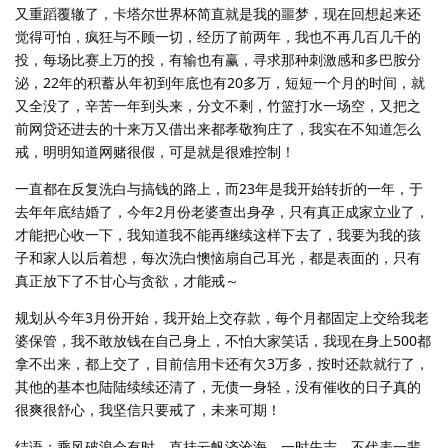
又重蹈覆辙了，卡塔尔世界杯简直就是我的噩梦，现在回想起来还
觉得可怕，疯狂与不顾一切，经历了前两年，我也不再几百几千的
投，每场比赛上万的投，有输也有赢，寻求那种刺激感和多巴胺分
泌，22年的积蓄从年初到年底也有20多万，短短一个月的时间，就
又全没了，辛苦一年到头来，分文不剩，竹篮打水一场空，又把之
前网贷还进去的十来万又借出来都孝敬狗庄了，我实在不知道怎么
戒，明明知道网赌很假，可是就是很难控制！
一直都在反复洗白与搞钱的路上，而23年是我开始转折的一年，于
去年年底结婚了，今年2月份老婆查出身孕，只有真正成家立业了，
才能把心收一下，我知道我不能再继续这样下去了，我要为我的孩
子和家人以后着想，每次洗白懊恼扇自己耳光，都是表面的，只有
真正放下了不甘心与贪欲，才能戒～
规划从今年3月份开始，我开始上交存款，每个月都固定上交给我老
婆保管，我不敢放钱在自己身上，不怕大家笑话，我现在身上500都
拿不出来，都上交了，目前信用卡还有欠3万多，按时还款就行了，
其他的基本也陆陆续续还清了，无债一身轻，没有催收的日子真的
很爽很舒心，我坚信只要戒了，未来可期！
结语：乘风破浪会有时，直挂云帆济沧海，一时失志，不代表一辈