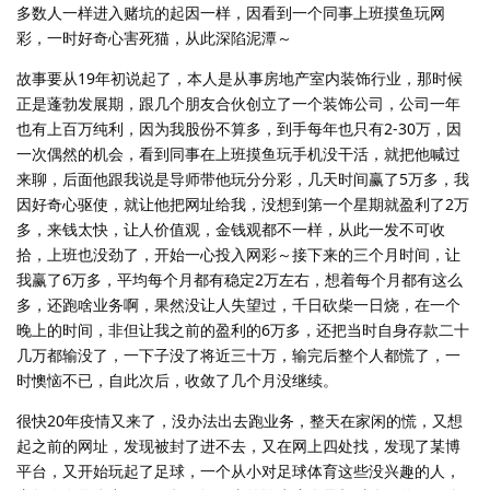
多数人一样进入赌坑的起因一样，因看到一个同事上班摸鱼玩网
彩，一时好奇心害死猫，从此深陷泥潭～
故事要从19年初说起了，本人是从事房地产室内装饰行业，那时候
正是蓬勃发展期，跟几个朋友合伙创立了一个装饰公司，公司一年
也有上百万纯利，因为我股份不算多，到手每年也只有2-30万，因
一次偶然的机会，看到同事在上班摸鱼玩手机没干活，就把他喊过
来聊，后面他跟我说是导师带他玩分分彩，几天时间赢了5万多，我
因好奇心驱使，就让他把网址给我，没想到第一个星期就盈利了2万
多，来钱太快，让人价值观，金钱观都不一样，从此一发不可收
拾，上班也没劲了，开始一心投入网彩～接下来的三个月时间，让
我赢了6万多，平均每个月都有稳定2万左右，想着每个月都有这么
多，还跑啥业务啊，果然没让人失望过，千日砍柴一日烧，在一个
晚上的时间，非但让我之前的盈利的6万多，还把当时自身存款二十
几万都输没了，一下子没了将近三十万，输完后整个人都慌了，一
时懊恼不已，自此次后，收敛了几个月没继续。
很快20年疫情又来了，没办法出去跑业务，整天在家闲的慌，又想
起之前的网址，发现被封了进不去，又在网上四处找，发现了某博
平台，又开始玩起了足球，一个从小对足球体育这些没兴趣的人，