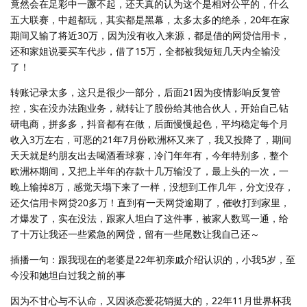
竟然会在足彩中一蹶不起，还天真的认为这个是相对公平的，什么
五大联赛，中超都玩，其实都是黑幕，太多太多的绝杀，20年在家
期间又输了将近30万，因为没有收入来源，都是借的网贷信用卡，
还和家姐说要买车代步，借了15万，全都被我短短几天内全输没
了！
转账记录太多，这只是很少一部分，后面21因为疫情影响反复管
控，实在没办法跑业务，就转让了股份给其他合伙人，开始自己钻
研电商，拼多多，抖音都有在做，后面慢慢起色，平均稳定每个月
收入3万左右，可恶的21年7月份欧洲杯又来了，我又投降了，期间
天天就是约朋友出去喝酒看球赛，冷门年年有，今年特别多，整个
欧洲杯期间，又把上半年的存款十几万输没了，最上头的一次，一
晚上输掉8万，感觉天塌下来了一样，没想到工作几年，分文没存，
还欠信用卡网贷20多万！直到有一天网贷逾期了，催收打到家里，
才爆发了，实在没法，跟家人坦白了这件事，被家人数骂一通，给
了十万让我还一些紧急的网贷，留有一些尾数让我自己还～
插播一句：跟我现在的老婆是22年初亲戚介绍认识的，小我5岁，至
今没和她坦白过我之前的事
因为不甘心与不认命，又因谈恋爱花销挺大的，22年11月世界杯我