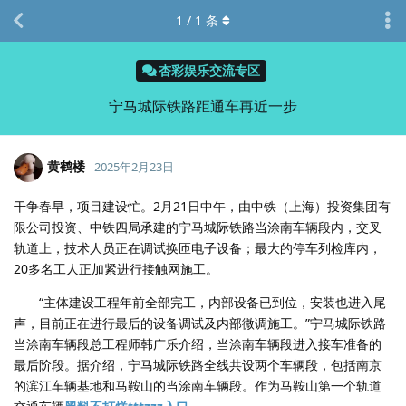
1
/
1
条
杏彩娱乐交流专区
宁马城际铁路距通车再近一步
黄鹤楼
2025年2月23日
干争春早，项目建设忙。2月21日中午，由中铁（上海）投资集团有
限公司投资、中铁四局承建的宁马城际铁路当涂南车辆段内，交叉
轨道上，技术人员正在调试换匝电子设备；最大的停车列检库内，
20多名工人正加紧进行接触网施工。
“主体建设工程年前全部完工，内部设备已到位，安装也进入尾
声，目前正在进行最后的设备调试及内部微调施工。”宁马城际铁路
当涂南车辆段总工程师韩广乐介绍，当涂南车辆段进入接车准备的
最后阶段。据介绍，宁马城际铁路全线共设两个车辆段，包括南京
的滨江车辆基地和马鞍山的当涂南车辆段。作为马鞍山第一个轨道