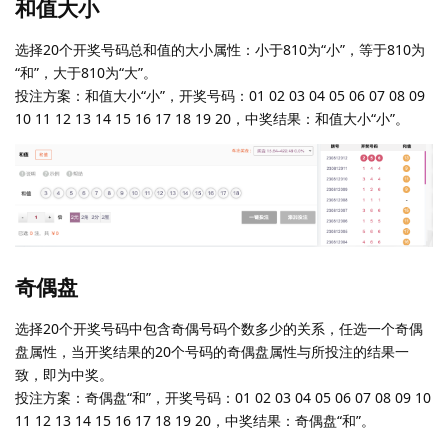
和值大小
选择20个开奖号码总和值的大小属性：小于810为“小”，等于810为
“和”，大于810为“大”。
投注方案：和值大小“小”，开奖号码：01 02 03 04 05 06 07 08 09
10 11 12 13 14 15 16 17 18 19 20，中奖结果：和值大小“小”。
奇偶盘
选择20个开奖号码中包含奇偶号码个数多少的关系，任选一个奇偶
盘属性，当开奖结果的20个号码的奇偶盘属性与所投注的结果一
致，即为中奖。
投注方案：奇偶盘“和”，开奖号码：01 02 03 04 05 06 07 08 09 10
11 12 13 14 15 16 17 18 19 20，中奖结果：奇偶盘“和”。