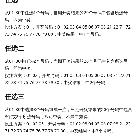
从01-80中任选1个号码，当期开奖结果的20个号码中包含所选号
码，即为中奖。
投注方案：01，开奖号码：01 02 03 04 05 06 07 08 21 22 71 72
73 74 75 76 77 78 79 80，中奖结果：中1个号码。
任选二
从01-80中任选2个号码，当期开奖结果的20个号码中包含所选号
码，即为中奖。
投注方案：01 02，开奖号码：01 02 03 04 05 06 07 08 21 22 71
72 73 74 75 76 77 78 79 80，中奖结果：中2个号码。
任选三
从01-80中选择3个号码组成一注，当期开奖结果的20个号码中包含
3个或2个所选号码，即可中奖。不兼中兼得。
投注方案：01 02 03，开奖号码：01 02 03 04 05 06 07 08 21 22
71 72 73 74 75 76 77 78 79 80，中奖结果：中3个号码。