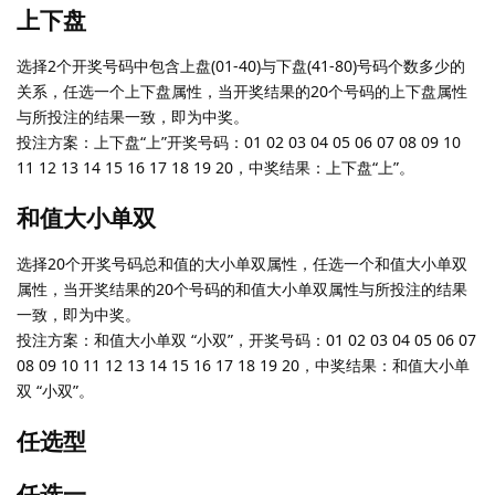
上下盘
选择2个开奖号码中包含上盘(01-40)与下盘(41-80)号码个数多少的
关系，任选一个上下盘属性，当开奖结果的20个号码的上下盘属性
与所投注的结果一致，即为中奖。
投注方案：上下盘“上”开奖号码：01 02 03 04 05 06 07 08 09 10
11 12 13 14 15 16 17 18 19 20，中奖结果：上下盘“上”。
和值大小单双
选择20个开奖号码总和值的大小单双属性，任选一个和值大小单双
属性，当开奖结果的20个号码的和值大小单双属性与所投注的结果
一致，即为中奖。
投注方案：和值大小单双 “小双”，开奖号码：01 02 03 04 05 06 07
08 09 10 11 12 13 14 15 16 17 18 19 20，中奖结果：和值大小单
双 “小双”。
任选型
任选一