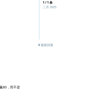
1
/
1
条
二月 2025
最新回复
赢80，而不是