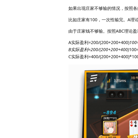
如果出现庄家不够输的情况，按照各
比如庄家有100，一次性输完。A理论
由于庄家钱不够输。按照ABC理论
A实际盈利=200/(200+200+400)
100
B实际盈利=200/(200+200+400)
100
C实际盈利=400/(200+200+400)*10