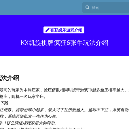
杏彩娱乐游戏介绍
KX凯旋棋牌疯狂6张牛玩法介绍
玩法介绍
最高的玩家为本局庄家，抢庄倍数相同时携带游戏币越多坐庄概率越大。
抢庄，随机一名玩家坐庄。
低下限
注倍数。携带游戏币越多，最大可下注倍数越大。超时不下注，系统自动
牌，系统再随机发一张作为公牌。
牌+1张公牌组成玩家最大的牌型。