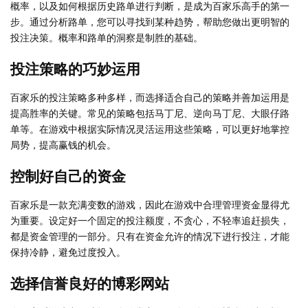
概率，以及如何根据历史路单进行判断，是成为百家乐高手的第一
步。通过分析路单，您可以寻找到某种趋势，帮助您做出更明智的
投注决策。概率和路单的洞察是制胜的基础。
投注策略的巧妙运用
百家乐的投注策略多种多样，而选择适合自己的策略并善加运用是
提高胜率的关键。常见的策略包括马丁尼、逆向马丁尼、大眼仔路
单等。在游戏中根据实际情况灵活运用这些策略，可以更好地掌控
局势，提高赢钱的机会。
控制好自己的资金
百家乐是一款充满变数的游戏，因此在游戏中合理管理资金显得尤
为重要。设定好一个固定的投注额度，不贪心，不轻率追赶损失，
都是资金管理的一部分。只有在资金允许的情况下进行投注，才能
保持冷静，避免过度投入。
选择信誉良好的博彩网站